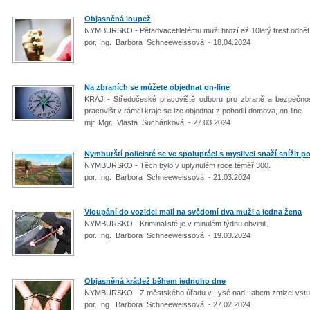
Objasněná loupež
NYMBURSKO - Pětadvacetiletému muži hrozí až 10letý trest odnět
por. Ing. Barbora Schneeweissová - 18.04.2024
Na zbraních se můžete objednat on-line
KRAJ - Středočeské pracoviště odboru pro zbraně a bezpečnos
pracovišt v rámci kraje se lze objednat z pohodlí domova, on-line.
mjr. Mgr. Vlasta Suchánková - 27.03.2024
Nymburští policisté se ve spolupráci s myslivci snaží snížit p
NYMBURSKO - Těch bylo v uplynulém roce téměř 300.
por. Ing. Barbora Schneeweissová - 21.03.2024
Vloupání do vozidel mají na svědomí dva muži a jedna žena
NYMBURSKO - Kriminalisté je v minulém týdnu obvinili.
por. Ing. Barbora Schneeweissová - 19.03.2024
Objasněná krádež během jednoho dne
NYMBURSKO - Z městského úřadu v Lysé nad Labem zmizel vstup
por. Ing. Barbora Schneeweissová - 27.02.2024