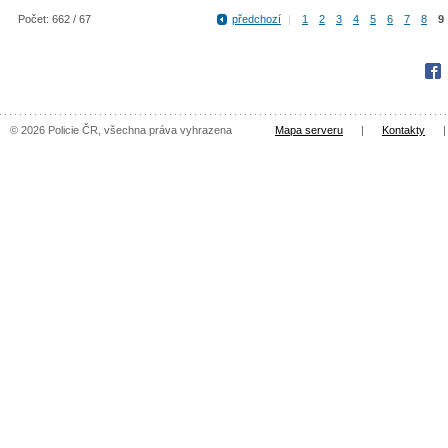
Počet: 662 / 67
předchozí
|
1
2
3
4
5
6
7
8
9
Fac
© 2026 Policie ČR, všechna práva vyhrazena
Mapa serveru
|
Kontakty