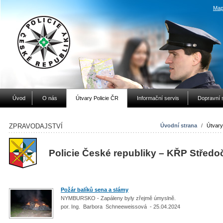
Map
Úvod
O nás
Útvary Policie ČR
Informační servis
Dopravní 
ZPRAVODAJSTVÍ
Úvodní strana
/
Útvary
Policie České republiky – KŘP Středo
Požár balíků sena a slámy
NYMBURSKO - Zapáleny byly zřejmě úmyslně.
por. Ing. Barbora Schneeweissová - 25.04.2024