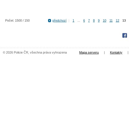
Počet: 1500 / 150
předchozí
|
1
...
6
7
8
9
10
11
12
13
Fac
© 2026 Policie ČR, všechna práva vyhrazena
Mapa serveru
|
Kontakty