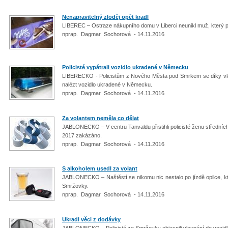
Nenapravitelný zloděj opět kradl
LIBEREC – Ostraze nákupního domu v Liberci neunikl muž, který p
nprap. Dagmar Sochorová - 14.11.2016
Policisté vypátrali vozidlo ukradené v Německu
LIBERECKO - Policistům z Nového Města pod Smrkem se díky vlas
nalézt vozidlo ukradené v Německu.
nprap. Dagmar Sochorová - 14.11.2016
Za volantem neměla co dělat
JABLONECKO – V centru Tanvaldu přistihli policisté ženu středních l
2017 zakázáno.
nprap. Dagmar Sochorová - 14.11.2016
S alkoholem usedl za volant
JABLONECKO – Naštěstí se nikomu nic nestalo po jízdě opilce, kter
Smržovky.
nprap. Dagmar Sochorová - 14.11.2016
Ukradl věci z dodávky
JABLONECKO – Policisté ze Smržovky objasnili vloupání do vozidla