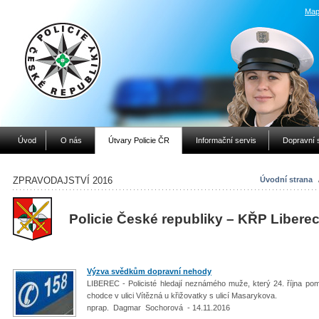
Map
Úvod
O nás
Útvary Policie ČR
Informační servis
Dopravní 
ZPRAVODAJSTVÍ 2016
Úvodní strana
Policie České republiky – KŘP Libere
Výzva svědkům dopravní nehody
LIBEREC - Policisté hledají neznámého muže, který 24. října po
chodce v ulici Vítězná u křižovatky s ulicí Masarykova.
nprap. Dagmar Sochorová - 14.11.2016