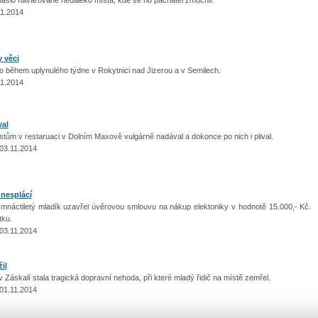
11.2014
 věci
 během uplynulého týdne v Rokytnici nad Jizerou a v Semilech.
11.2014
val
m v restaruaci v Dolním Maxově vulgárně nadával a dokonce po nich i plival.
03.11.2014
 nesplácí
tiletý mladík uzavřel úvěrovou smlouvu na nákup elektoniky v hodnotě 15.000,- Kč.
tku.
03.11.2014
il
áskalí stala tragická dopravní nehoda, při které mladý řidič na místě zemřel.
01.11.2014