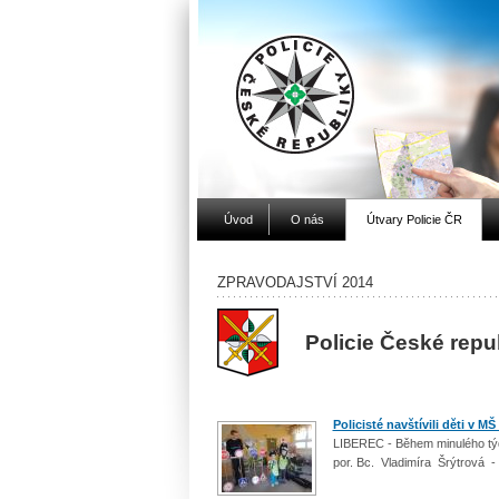
Úvod
O nás
Útvary Policie ČR
ZPRAVODAJSTVÍ 2014
Policie České repu
Policisté navštívili děti v MŠ
LIBEREC - Během minulého týdn
por. Bc. Vladimíra Šrýtrová -