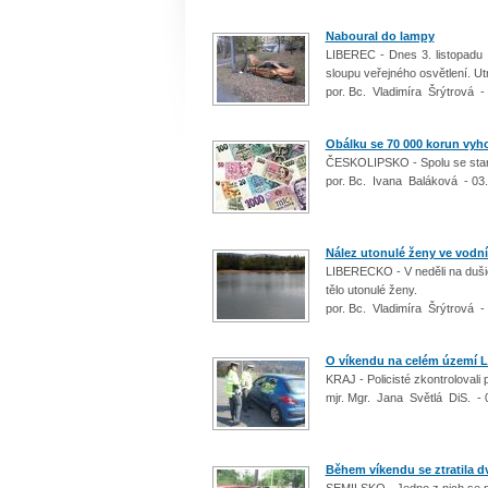
Naboural do lampy
LIBEREC - Dnes 3. listopadu 
sloupu veřejného osvětlení. Ut
por. Bc. Vladimíra Šrýtrová -
Obálku se 70 000 korun vyho
ČESKOLIPSKO - Spolu se starý
por. Bc. Ivana Baláková - 03
Nález utonulé ženy ve vodní
LIBERECKO - V neděli na dušičk
tělo utonulé ženy.
por. Bc. Vladimíra Šrýtrová -
O víkendu na celém území L
KRAJ - Policisté zkontrolovali 
mjr. Mgr. Jana Světlá DiS. - 
Během víkendu se ztratila d
SEMILSKO - Jedno z nich se n