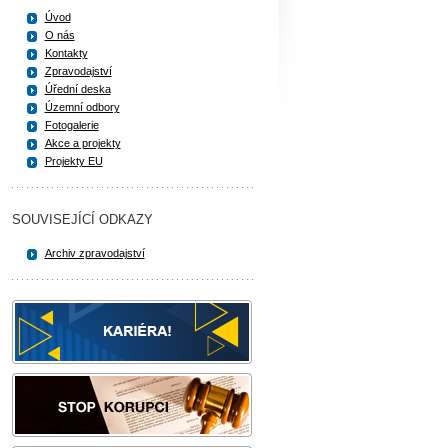
Úvod
O nás
Kontakty
Zpravodajství
Úřední deska
Územní odbory
Fotogalerie
Akce a projekty
Projekty EU
SOUVISEJÍCÍ ODKAZY
Archiv zpravodajství