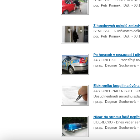
por. Petr Kmínek, DiS. - 03.
Z hotelových pokojů zmizely
SEMILSKO - K událostem došlo
por. Petr Kmínek, DiS. - 03.
Po hostech v restauraci i pli
JABLONECKO - Podezřelý hostů
nprap. Dagmar Sochorová - 
Elektroniku koupil na úvěr a
JABLONEC NAD NISOU - Osmnác
Dosud neuhradil ani jednu splá
nprap. Dagmar Sochorová - 
Náraz do stromu řidič nepřež
LIBERECKO - Dnes večer se v Z
nprap. Dagmar Sochorová - 