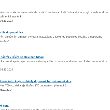
ráno se stala dopravní nehoda v ulici Hrubínova. Řidič Volva dostal smyk a naboural do
rpěl lehké zranění.
 03.11.2014
dila do popelnice
m oblečením omylem vyhodila mladá žena z Doks do popelnice i obálku s úsporami.
.11.2014
 nádrži v Bílém Kostele nad Nisou
y nalezl spolumajitel vodní elektrárny v Bílém Kostele nad Nisou na hladině vodní nádrže
 03.11.2014
ibereckého kraje proběhly dopravně bezpečnostní akce
přes 700 vozidel a zjistili přes 170 dopravních přestupků.
03.11.2014
vě auta
ašlo havarované nedaleko místa, kde se ho pachatel zmocnil.