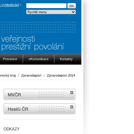
 vyhledávání
Prevence
eKomunikace
Kontakty
erecký kraj
/
Zpravodajství
/
Zpravodajství 2014
MVČR
internetové stránky Hasiči ČR
ODKAZY