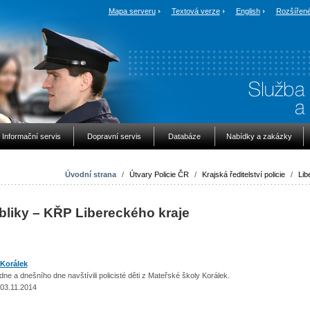
Mapa serveru
Textová verze
English
Rozšířené
Informační servis
Dopravní servis
Databáze
Nabídky a zakázky
Úvodní strana
/
Útvary Policie ČR
/
Krajská ředitelství policie
/
Lib
bliky – KŘP Libereckého kraje
 Korálek
e a dnešního dne navštívili policisté děti z Mateřské školy Korálek.
 03.11.2014