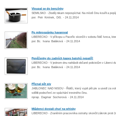
Vloupal se do benzínky
SEMILSKO - Zloděj nikam nepospíchal. Na místě činu kouřil a popíj
por. Petr Kmínek, DiS. - 24.11.2014
Po mikrospánku havaroval
LIBERECKO - V příkopu u Paceřic skončil v sobotu řidič Iveca, kte
por. Bc. Ivana Baláková - 24.11.2014
Peněženky do zadních kapes batohů nepatří!
LIBERECKO - V jednom dnu nahlásili občané policistům v Liberci
por. Bc. Ivana Baláková - 24.11.2014
Přiznal pět piv
JABLONEC NAD NISOU - Řidiči, který vypil pět piv a usedl za vola
sdělili podezření ze spáchání trestného činu.
nprap. Dagmar Sochorová - 24.11.2014
Mládenci dostali chuť na whisky
LIBERECKO - Zraněním pracovníka ostrahy skončil zákrok proti 16l