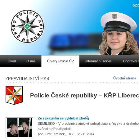
Map
Úvod
O nás
Útvary Policie ČR
Informační servis
Dopravní 
ZPRAVODAJSTVÍ 2014
Úvodní strana
Policie České republiky – KŘP Libere
Ze zákazníka se vyklubal zloděj
SEMILSKO - V prodejně zlatnictví sebral plato s řetízky z drahéh
svědci a předali policii.
por. Petr Kmínek, DiS. - 25.11.2014