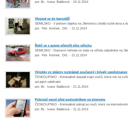
por. Bc. Ivana Baláková - 24.11.2014
Vloupal se do kanceláří
SEMILSKO - V jednom objektu na Jilemnicku zloděj rozbil okna a d
por. Petr Kmínek, DiS. - 21.11.2014
Řidič se s autem přetočil přes střechu
SEMILSKO - Dopravní nehoda se stala ve středu odpoledne na Jil
por. Petr Kmínek, DiS. - 21.11.2014
Výrobky ze sklárny rozkrádali současný i bývalý zaměstnanec
ČESKOLIPSKO - Kriminalisté dopadli trojici mužů, která má na svě
ani jejich odběratel.
por. Bc. Ivana Baláková - 21.11.2014
Policisté varují před podvodníkem na internetu
ČESKOLIPSKO - Kriminalisté pátrají po muži, který na internetovém
por. Bc. Ivana Baláková - 21.11.2014