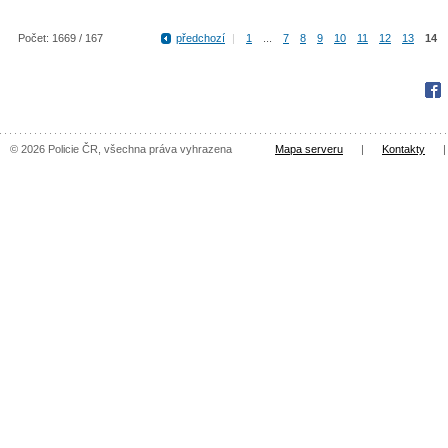
Počet: 1669 / 167
předchozí
|
1
...
7
8
9
10
11
12
13
14
Fac
© 2026 Policie ČR, všechna práva vyhrazena
Mapa serveru
|
Kontakty