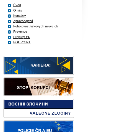
Úvod
O nás
Kontakty
Zpravodajství
Pohotovost tiskových mluvčích
Prevence
Projekty EU
POL POINT