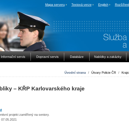
Mapa serveru
Textová verze
English
Rozšířené
Informační servis
Dopravní servis
Databáze
Nabídky a zakázky
Úvodní strana
/
Útvary Policie ČR
/
Krajs
bliky – KŘP Karlovarského kraje
st
vní projekt zaměřený na seniory.
 07.05.2021