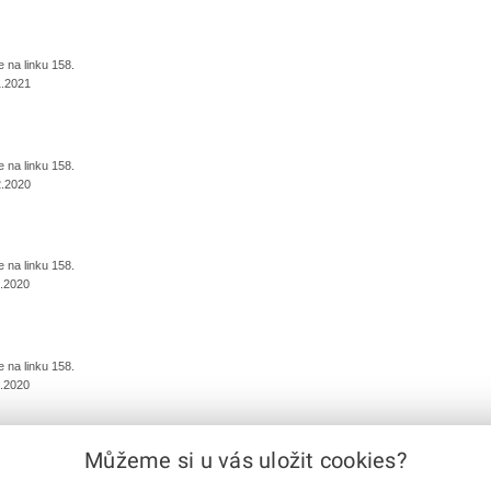
na linku 158.
1.2021
na linku 158.
2.2020
na linku 158.
.2020
na linku 158.
.2020
Můžeme si u vás uložit cookies?
předchozí
|
1
2
3
4
5
6
7
|
další