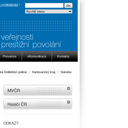
 vyhledávání
Prevence
eKomunikace
Kontakty
ká ředitelství policie
/
Karlovarský kraj
/
Sokolov
MVČR
internetové stránky Hasiči ČR
ODKAZY