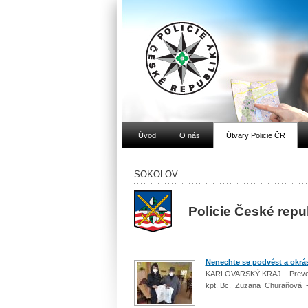
Úvod
O nás
Útvary Policie ČR
SOKOLOV
Policie České repu
Nenechte se podvést a okrá
KARLOVARSKÝ KRAJ – Preventi
kpt. Bc. Zuzana Churaňová -