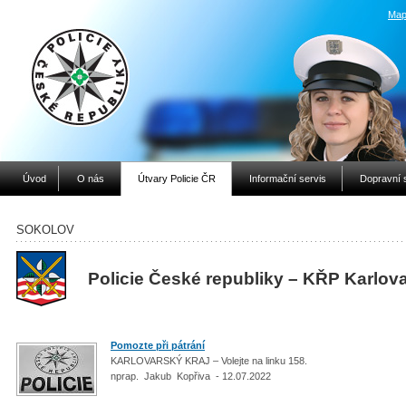
Map
Úvod
O nás
Útvary Policie ČR
Informační servis
Dopravní 
SOKOLOV
Policie České republiky – KŘP Karlov
Pomozte při pátrání
KARLOVARSKÝ KRAJ – Volejte na linku 158.
nprap. Jakub Kopřiva - 12.07.2022