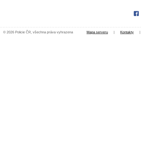
Fac
© 2026 Policie ČR, všechna práva vyhrazena
Mapa serveru
|
Kontakty