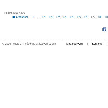
Počet: 2051 / 206
předchozí
|
1
...
172
173
174
175
176
177
178
179
180
18
Fac
© 2026 Policie ČR, všechna práva vyhrazena
Mapa serveru
|
Kontakty