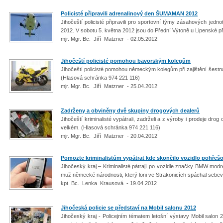
Policisté připravili adrenalinový den ŠUMAMAN 2012
Jihočeští policisté připravili pro sportovní týmy zásahových jedn
2012. V sobotu 5. května 2012 jsou do Přední Výtoně u Lipenské př
mjr. Mgr. Bc. Jiří Matzner - 02.05.2012
Jihočeští policisté pomohou bavorským kolegům
Jihočeští policisté pomohou německým kolegům při zajištění šest
(Hlasová schránka 974 221 116)
mjr. Mgr. Bc. Jiří Matzner - 25.04.2012
Zadrženy a obviněny dvě skupiny drogových dealerů
Jihočeští kriminalisté vypátrali, zadrželi a z výroby i prodeje drog 
velkém. (Hlasová schránka 974 221 116)
mjr. Mgr. Bc. Jiří Matzner - 20.04.2012
Pomozte kriminalistům vypátrat kde skončilo vozidlo pohře
Jihočeský kraj – Kriminalisté pátrají po vozidle značky BMW mo
muž německé národnosti, který loni ve Strakonicích spáchal sebev
kpt. Bc. Lenka Krausová - 19.04.2012
Jihočeská policie se představí na Mobil salonu 2012
Jihočeský kraj - Policejním tématem letošní výstavy Mobil salon