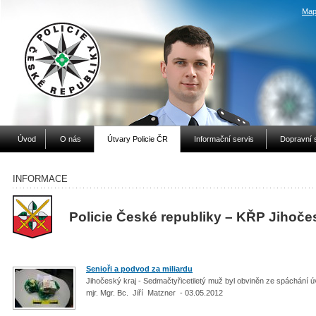
Map
Úvod
O nás
Útvary Policie ČR
Informační servis
Dopravní 
INFORMACE
Policie České republiky – KŘP Jihoče
Senioři a podvod za miliardu
Jihočeský kraj - Sedmačtyřicetiletý muž byl obviněn ze spáchání
mjr. Mgr. Bc. Jiří Matzner - 03.05.2012