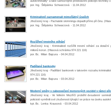
autokriminality" a také samozřejmě představení policejní techniky či
por. Ing. Štěpánka Schwarzová - 11.04.2012
Kriminalisté zaznamenali mimořádný úspěch
Jihočeský kraj – Pachatele skimmingu dopadli přímo při činu. (Hl
por. Ing. Štěpánka Schwarzová - 11.04.2012
Rozšíření trestního stíhání
Jihočeský kraj - Kriminalisté rozšířili trestní stíhání za dotač
milionů korun. (Hlasová schránka 974 221 116)
por. Bc. Milan Bajcura - 04.04.2012
Padělané bankovky
Jihočeský kraj - Padělání bankovek v takovém rozsahu kriminalist
974 221 116)
por. Bc. Milan Bajcura - 03.04.2012
Moderní směry v zabezpečení motorových vozidel v rámci přes
Jihočeský kraj - Ve Velkém Meziříčí proběhl dvoudenní seminář,
policisté vyměnili své zkušenosti týkající se práce na úseku autokri
kpt. Bc. Lenka Krausová - 03.04.2012