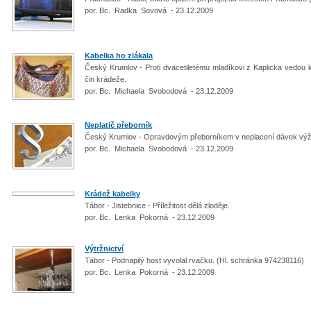
por. Bc. Radka Sovová - 23.12.2009
Kabelka ho zlákala
Český Krumlov - Proti dvacetiletému mladíkovi z Kaplicka vedou ka
čin krádeže.
por. Bc. Michaela Svobodová - 23.12.2009
Neplatič přeborník
Český Krumlov - Opravdovým přeborníkem v neplacení dávek výži
por. Bc. Michaela Svobodová - 23.12.2009
Krádež kabelky
Tábor - Jistebnice - Příležitost dělá zloděje.
por. Bc. Lenka Pokorná - 23.12.2009
Výtržnictví
Tábor - Podnapilý host vyvolal rvačku. (Hl. schránka 974238116)
por. Bc. Lenka Pokorná - 23.12.2009