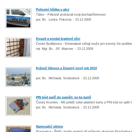
Policejní hlídka v akci
Tábor - Policisté prokázali svoji duchapřítomnost.
por. Bc. Lenka Pokorná - 23.12.2009
Koupil a prodal kradené věci
České Budějovice - Kriminalisté stíhají muže pro trestný čin podíln
mjr. Mgr. Bc. Jiří Matzner - 23.12.2009
Krásné Vánoce a šťastný nový rok 2010
por. Bc. Michaela Svobodová - 23.12.2009
PIN kód patří do paměti, ne ke kartě
Český Krumlov - Mít poblíž sebe platební kartu a PIN kód se opět 
por. Bc. Michaela Svobodová - 23.12.2009
Namrzající silnice
Prachatice - Řidiči, buďte opatrní při průjezdu okresem Prachatice