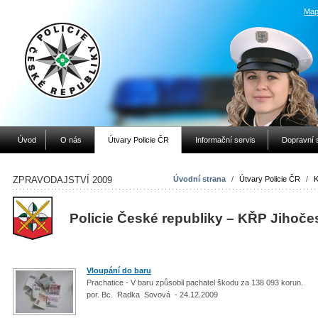
Map
Úvod
O nás
Útvary Policie ČR
Informační servis
Dopravní 
ZPRAVODAJSTVÍ 2009
Úvodní strana
/
Útvary Policie ČR
/
K
Policie České republiky – KŘP Jihoče
Vloupání do baru
Prachatice - V baru způsobil pachatel škodu za 138 093 korun.
por. Bc. Radka Sovová - 24.12.2009