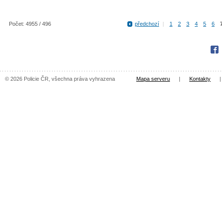
Počet: 4955 / 496
předchozí
|
1
2
3
4
5
6
Fac
© 2026 Policie ČR, všechna práva vyhrazena
Mapa serveru
|
Kontakty