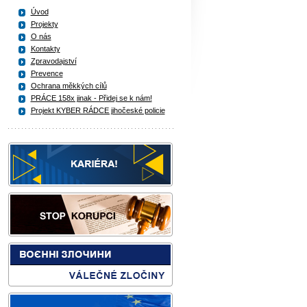
Úvod
Projekty
O nás
Kontakty
Zpravodajství
Prevence
Ochrana měkkých cílů
PRÁCE 158x jinak - Přidej se k nám!
Projekt KYBER RÁDCE jihočeské policie