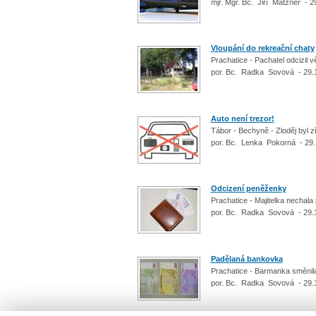
mjr. Mgr. Bc. Jiří Matzner - 2
Vloupání do rekreační chaty
Prachatice - Pachatel odcizil 
por. Bc. Radka Sovová - 29.
Auto není trezor!
Tábor - Bechyně - Zloděj byl z
por. Bc. Lenka Pokorná - 29
Odcizení peněženky
Prachatice - Majitelka necha
por. Bc. Radka Sovová - 29.
Padělaná bankovka
Prachatice - Barmanka směni
por. Bc. Radka Sovová - 29.