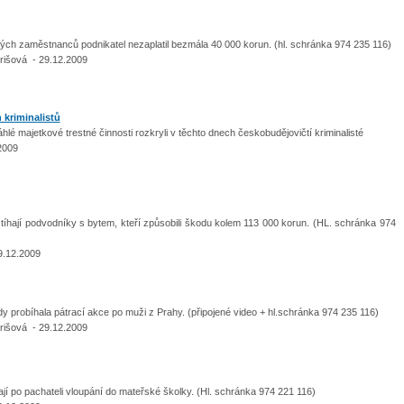
ých zaměstnanců podnikatel nezaplatil bezmála 40 000 korun. (hl. schránka 974 235 116)
rišová - 29.12.2009
kriminalistů
hlé majetkové trestné činnosti rozkryli v těchto dnech českobudějovičtí kriminalisté
2009
stíhají podvodníky s bytem, kteří způsobili škodu kolem 113 000 korun. (HL. schránka 974
9.12.2009
dy probíhala pátrací akce po muži z Prahy. (připojené video + hl.schránka 974 235 116)
rišová - 29.12.2009
ají po pachateli vloupání do mateřské školky. (Hl. schránka 974 221 116)