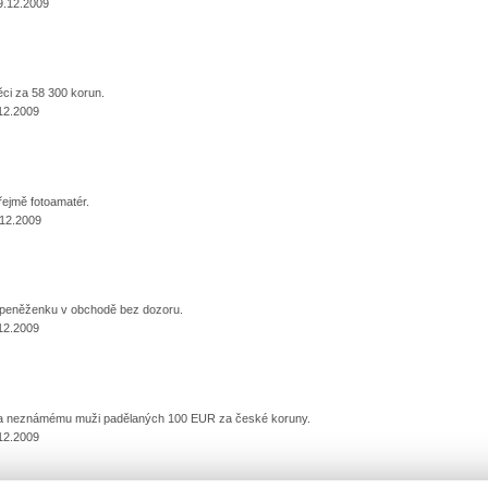
9.12.2009
věci za 58 300 korun.
12.2009
řejmě fotoamatér.
.12.2009
la peněženku v obchodě bez dozoru.
12.2009
la neznámému muži padělaných 100 EUR za české koruny.
12.2009