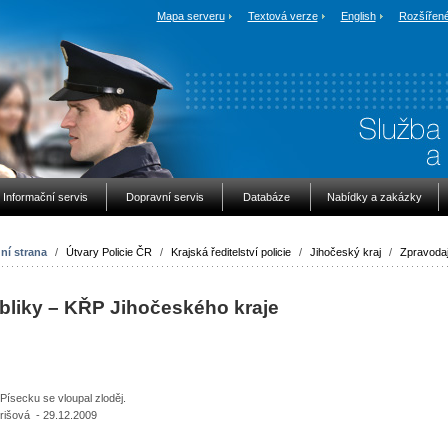
Mapa serveru
Textová verze
English
Rozšířené
Informační servis
Dopravní servis
Databáze
Nabídky a zakázky
ní strana
/
Útvary Policie ČR
/
Krajská ředitelství policie
/
Jihočeský kraj
/
Zpravodaj
bliky – KŘP Jihočeského kraje
Písecku se vloupal zloděj.
rišová - 29.12.2009