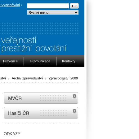
 vyhledávání
Prevence
eKomunikace
Kontakty
ství
/
Archiv zpravodajství
/
Zpravodajství 2009
MVČR
internetové stránky Hasiči ČR
ODKAZY