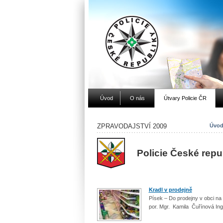
Úvod
O nás
Útvary Policie ČR
ZPRAVODAJSTVÍ 2009
Úvod
Policie České repu
Kradl v prodejně
Písek – Do prodejny v obci na 
por. Mgr. Kamila Čuřínová Ing