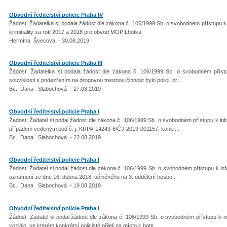
Obvodní ředitelství policie Praha IV
Žádost: Žadatelka si podala žádost dle zákona č. 106/1999 Sb. o svobodném přístupu k 
kriminality za rok 2017 a 2018 pro obvod MOP Lhotka.
Hermína Švecová - 30.08.2019
Obvodní ředitelství policie Praha III
Žádost: Žadatelka si podala žádost dle zákona č. 106/1999 Sb. o svobodném přístu
souvislosti s podezřením na drogovou trestnou činnost bylo policií pr...
Bc. Dana Slabochová - 27.08.2019
Obvodní ředitelství policie Praha I
Žádost: Žadatel si podal žádost dle zákona č. 106/1999 Sb. o svobodném přístupu k inf
případem vedeným pod č. j. KRPA-14243-6/ČJ-2019-001157, konkr...
Bc. Dana Slabochová - 22.08.2019
Obvodní ředitelství policie Praha I
Žádost: Žadatel si podal žádost dle zákona č. 106/1999 Sb. o svobodném přístupu k inf
oznámení ze dne 16. dubna 2018, učiněného na 3. oddělení hospo...
Bc. Dana Slabochová - 19.08.2019
Obvodní ředitelství policie Praha I
Žádost: Žadatel si podal žádost dle zákona č. 106/1999 Sb. o svobodném přístupu k inf
vozidlo, ve kterém konkrétní policisté přijeli na místo k hote...