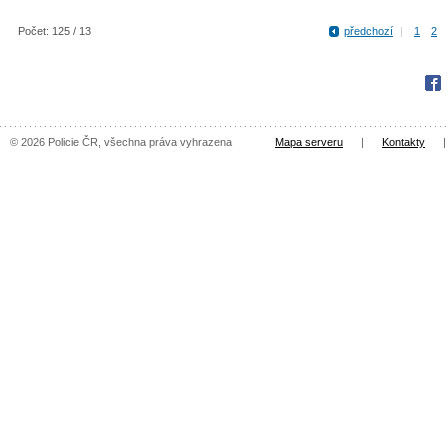
Počet: 125 / 13
předchozí
|
1
2
Fac
© 2026 Policie ČR, všechna práva vyhrazena
Mapa serveru
|
Kontakty