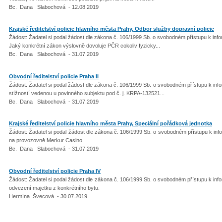
Bc. Dana Slabochová - 12.08.2019
Krajské ředitelství policie hlavního města Prahy, Odbor služby dopravní policie
Žádost: Žadatel si podal žádost dle zákona č. 106/1999 Sb. o svobodném přístupu k info
Jaký konkrétní zákon výslovně dovoluje PČR cokoliv fyzicky...
Bc. Dana Slabochová - 31.07.2019
Obvodní ředitelství policie Praha II
Žádost: Žadatel si podal žádost dle zákona č. 106/1999 Sb. o svobodném přístupu k info
stížností vedenou u povinného subjektu pod č. j. KRPA-132521...
Bc. Dana Slabochová - 31.07.2019
Krajské ředitelství policie hlavního města Prahy, Speciální pořádková jednotka
Žádost: Žadatel si podal žádost dle zákona č. 106/1999 Sb. o svobodném přístupu k inf
na provozovně Merkur Casino.
Bc. Dana Slabochová - 31.07.2019
Obvodní ředitelství policie Praha IV
Žádost: Žadatel si podal žádost dle zákona č. 106/1999 Sb. o svobodném přístupu k info
odvezení majetku z konkrétního bytu.
Hermína Švecová - 30.07.2019