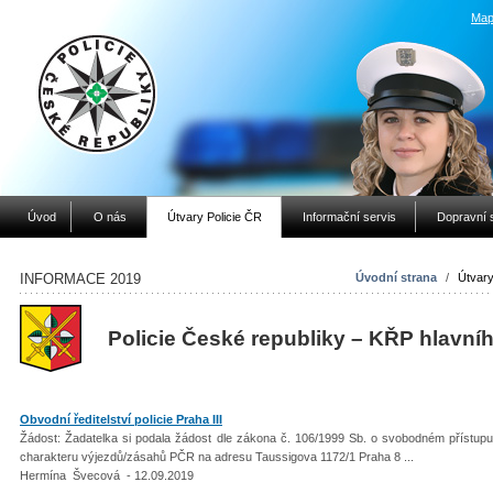
Map
Úvod
O nás
Útvary Policie ČR
Informační servis
Dopravní 
INFORMACE 2019
Úvodní strana
/
Útvary
Policie České republiky – KŘP hlavní
Obvodní ředitelství policie Praha III
Žádost: Žadatelka si podala žádost dle zákona č. 106/1999 Sb. o svobodném přístupu
charakteru výjezdů/zásahů PČR na adresu Taussigova 1172/1 Praha 8 ...
Hermína Švecová - 12.09.2019