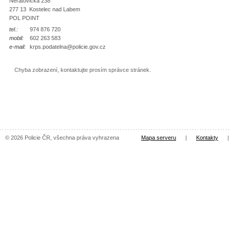
Neratovická 238
277 13 Kostelec nad Labem
POL POINT
tel.:
974 876 720
mobil:
602 263 583
e-mail:
krps.podatelna@policie.gov.cz
Chyba zobrazení, kontaktujte prosím správce stránek.
© 2026 Policie ČR, všechna práva vyhrazena
Mapa serveru
|
Kontakty