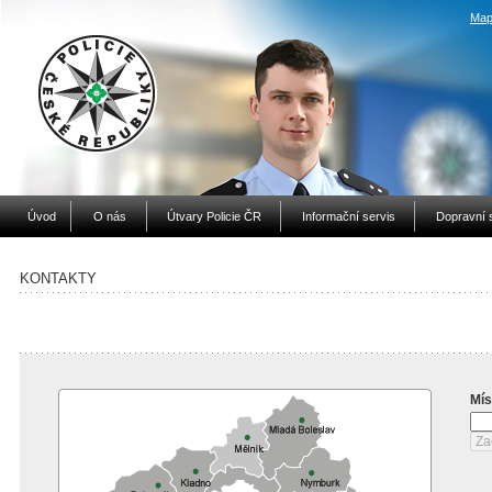
Map
Úvod
O nás
Útvary Policie ČR
Informační servis
Dopravní 
KONTAKTY
Mís