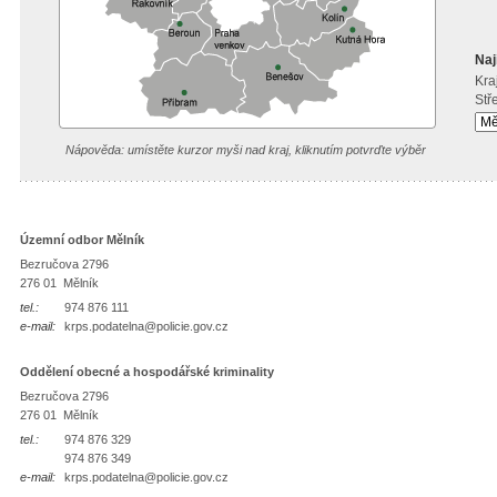
Naj
Kraj
Stř
Nápověda: umístěte kurzor myši nad kraj, kliknutím potvrďte výběr
Územní odbor Mělník
Bezručova 2796
276 01 Mělník
tel.:
974 876 111
e-mail:
krps.podatelna@policie.gov.cz
Oddělení obecné a hospodářské kriminality
Bezručova 2796
276 01 Mělník
tel.:
974 876 329
974 876 349
e-mail:
krps.podatelna@policie.gov.cz