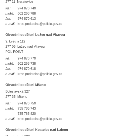
277 11 Neratovice
tel.:
974 876 740
mobil:
602 263 788
fax:
974 870 613
e-mail:
krps.podatelna@policie.gov.cz
Obvodní oddělení Lužec nad Vltavou
9. května 112
277 06 Lužec nad Vltavou
POL POINT
tel.:
974 876 770
mobil:
602 263 738
fax:
974 870 618
e-mail:
krps.podatelna@policie.gov.cz
Obvodní oddělení Mšeno
Boleslavská 327
277 35 Mšeno
tel.:
974 876 750
mobil:
735 785 743
735 785 820
e-mail:
krps.podatelna@policie.gov.cz
Obvodní oddělení Kostelec nad Labem