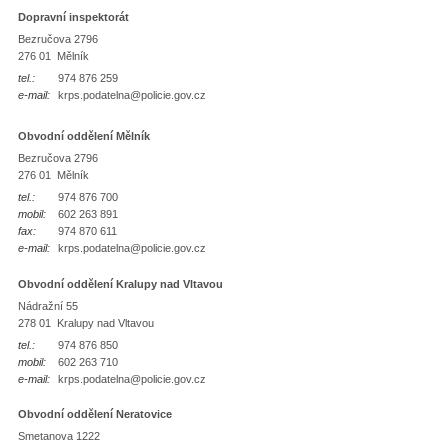
Dopravní inspektorát
Bezručova 2796
276 01 Mělník
tel.:
974 876 259
e-mail:
krps.podatelna@policie.gov.cz
Obvodní oddělení Mělník
Bezručova 2796
276 01 Mělník
tel.:
974 876 700
mobil:
602 263 891
fax:
974 870 611
e-mail:
krps.podatelna@policie.gov.cz
Obvodní oddělení Kralupy nad Vltavou
Nádražní 55
278 01 Kralupy nad Vltavou
tel.:
974 876 850
mobil:
602 263 710
e-mail:
krps.podatelna@policie.gov.cz
Obvodní oddělení Neratovice
Smetanova 1222