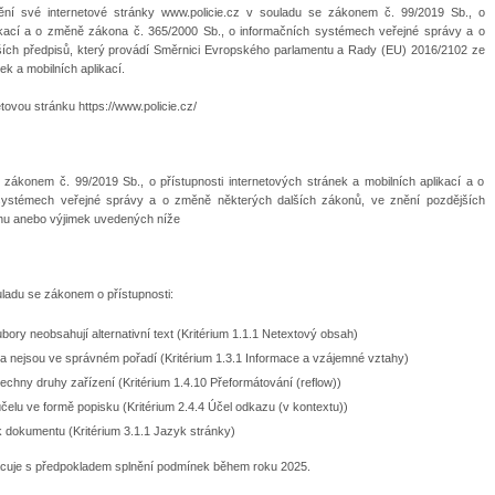
nění své internetové stránky www.policie.cz v souladu se zákonem č. 99/2019 Sb., o
plikací a o změně zákona č. 365/2000 Sb., o informačních systémech veřejné správy a o
ších předpisů, který provádí Směrnici Evropského parlamentu a Rady (EU) 2016/2102 ze
ek a mobilních aplikací.
etovou stránku https://www.policie.cz/
 zákonem č. 99/2019 Sb., o přístupnosti internetových stránek a mobilních aplikací a o
systémech veřejné správy a o změně některých dalších zákonů, ve znění pozdějších
hu anebo výjimek uvedených níže
ladu se zákonem o přístupnosti:
ory neobsahují alternativní text (Kritérium 1.1.1 Netextový obsah)
a nejsou ve správném pořadí (Kritérium 1.3.1 Informace a vzájemné vztahy)
echny druhy zařízení (Kritérium 1.4.10 Přeformátování (reflow))
účelu ve formě popisku (Kritérium 2.4.4 Účel odkazu (v kontextu))
 dokumentu (Kritérium 3.1.1 Jazyk stránky)
acuje s předpokladem splnění podmínek během roku 2025.