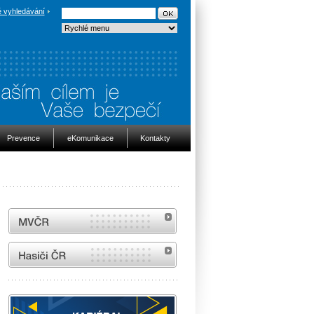
 vyhledávání
Prevence
eKomunikace
Kontakty
MVČR
internetové stránky Hasiči ČR