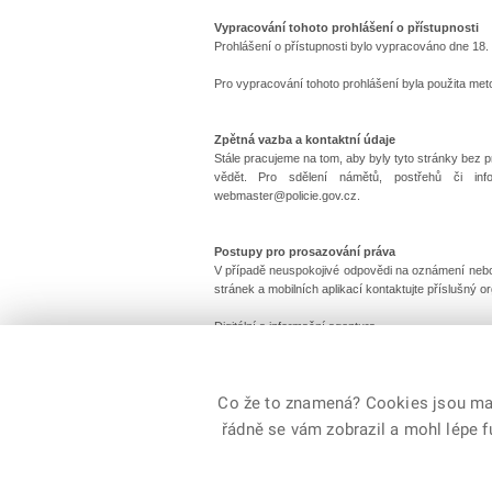
Vypracování tohoto prohlášení o přístupnosti
Prohlášení o přístupnosti bylo vypracováno dne 18. 
Pro vypracování tohoto prohlášení byla použita met
Zpětná vazba a kontaktní údaje
Stále pracujeme na tom, aby byly tyto stránky bez 
vědět. Pro sdělení námětů, postřehů či inf
webmaster@policie.gov.cz.
Postupy pro prosazování práva
V případě neuspokojivé odpovědi na oznámení nebo ž
stránek a mobilních aplikací kontaktujte příslušný 
Digitální a informační agentura
Na Vápence 915/14
Praha 3
email: pristupnost@dia.gov.cz
Co že to znamená? Cookies jsou malé
řádně se vám zobrazil a mohl lépe 