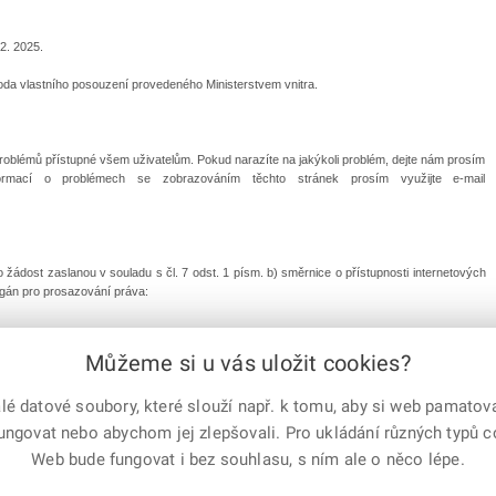
2. 2025.
oda vlastního posouzení provedeného Ministerstvem vnitra.
problémů přístupné všem uživatelům. Pokud narazíte na jakýkoli problém, dejte nám prosím
ormací o problémech se zobrazováním těchto stránek prosím využijte e-mail
ádost zaslanou v souladu s čl. 7 odst. 1 písm. b) směrnice o přístupnosti internetových
orgán pro prosazování práva:
Můžeme si u vás uložit cookies?
 datové soubory, které slouží např. k tomu, aby si web pamatoval
fungovat nebo abychom jej zlepšovali. Pro ukládání různých typů 
e-mailem
vytisknout
Facebook
X
Web bude fungovat i bez souhlasu, s ním ale o něco lépe.
Corp.