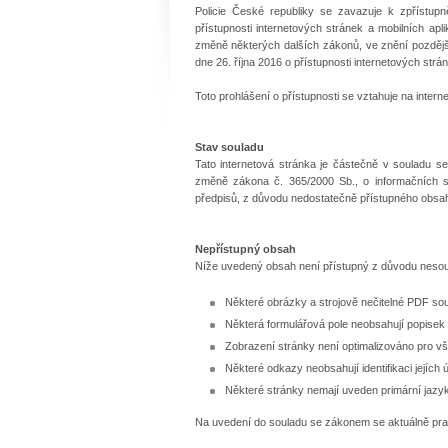
Policie České republiky se zavazuje k zpřístup
přístupnosti internetových stránek a mobilních a
změně některých dalších zákonů, ve znění pozděj
dne 26. října 2016 o přístupnosti internetových strán
Toto prohlášení o přístupnosti se vztahuje na intern
Stav souladu
Tato internetová stránka je částečně v souladu se
změně zákona č. 365/2000 Sb., o informačních 
předpisů, z důvodu nedostatečně přístupného obsa
Nepřístupný obsah
Níže uvedený obsah není přístupný z důvodu nesou
Některé obrázky a strojově nečitelné PDF soub
Některá formulářová pole neobsahují popisek 
Zobrazení stránky není optimalizováno pro vš
Některé odkazy neobsahují identifikaci jejích 
Některé stránky nemají uveden primární jazyk
Na uvedení do souladu se zákonem se aktuálně pr