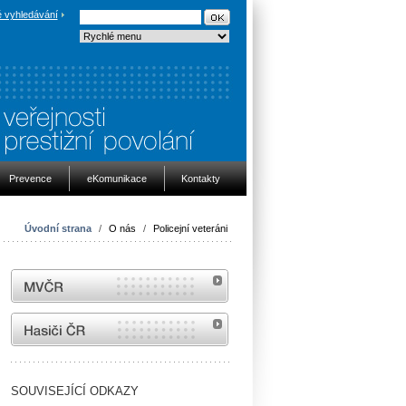
 vyhledávání
Prevence
eKomunikace
Kontakty
Úvodní strana
/
O nás
/
Policejní veteráni
MVČR
internetové stránky Hasiči ČR
SOUVISEJÍCÍ ODKAZY