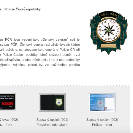
zu Policie České republiky
zu PČR jsou vedeni jako „členství veterán“ což je
svazu PČR. Členství veterán sdružuje bývalé řádné
 policisty, označované jako veterány Policie ČR při
Policie České republiky, jehož služební poměr trval
ho příspěvku, anebo méně, byla-li mu z této podmínky
výjimka, zejména, pokud byl ze služebního poměru
ý svaz (002)
Zapsaný spolek (001)
Zapsaný spolek (002)
z - front
Pouzdro s odznakem
Průkaz - front