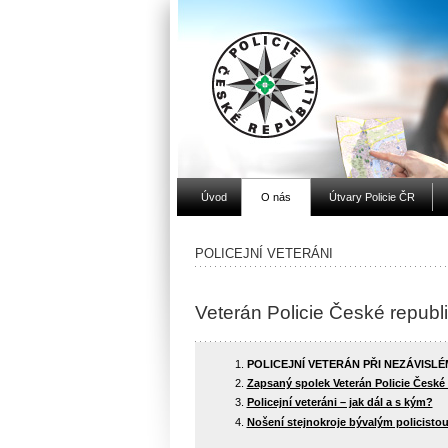
Úvod
O nás
Útvary Policie ČR
POLICEJNÍ VETERÁNI
Veterán Policie České republ
POLICEJNÍ VETERÁN PŘI NEZÁVISL
Zapsaný spolek Veterán Policie České 
Policejní veteráni – jak dál a s kým?
Nošení stejnokroje bývalým policisto