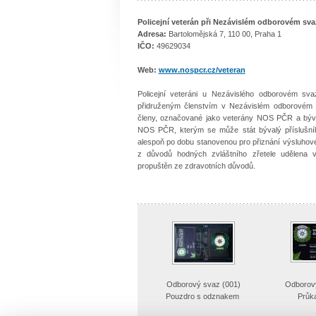
Policejní veterán při Nezávislém odborovém sva
Adresa:
Bartolomějská 7, 110 00, Praha 1
IČO:
49629034
Web:
www.nospcr.cz/veteran
Policejní veteráni u Nezávislého odborovém sva
přidruženým členstvím v Nezávislém odborovém 
členy, označované jako veterány NOS PČR a bývalé
NOS PČR, kterým se může stát bývalý příslušník 
alespoň po dobu stanovenou pro přiznání výsluhové
z důvodů hodných zvláštního zřetele udělena 
propuštěn ze zdravotních důvodů.
Odborový svaz (001)
Odborov
Pouzdro s odznakem
Průka