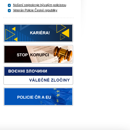
Nošení stejnokroje bývalým policistou
Veterán Policie České republiky