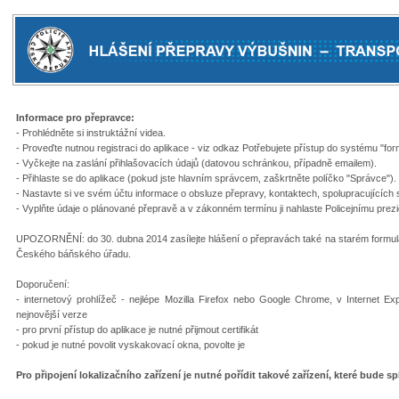
Informace pro přepravce:
- Prohlédněte si instruktážní videa.
- Proveďte nutnou registraci do aplikace - viz odkaz Potřebujete přístup do systému "f
- Vyčkejte na zaslání přihlašovacích údajů (datovou schránkou, případně emailem).
- Přihlaste se do aplikace (pokud jste hlavním správcem, zaškrtněte políčko "Správce").
- Nastavte si ve svém účtu informace o obsluze přepravy, kontaktech, spolupracujících
- Vyplňte údaje o plánované přepravě a v zákonném termínu ji nahlaste Policejnímu prez
UPOZORNĚNÍ: do 30. dubna 2014 zasílejte hlášení o přepravách také na starém formulář
Českého báňského úřadu.
Doporučení:
- internetový prohlížeč - nejlépe Mozilla Firefox nebo Google Chrome, v Internet E
nejnovější verze
- pro první přístup do aplikace je nutné přijmout certifikát
- pokud je nutné povolit vyskakovací okna, povolte je
Pro připojení lokalizačního zařízení je nutné pořídit takové zařízení, které bude s