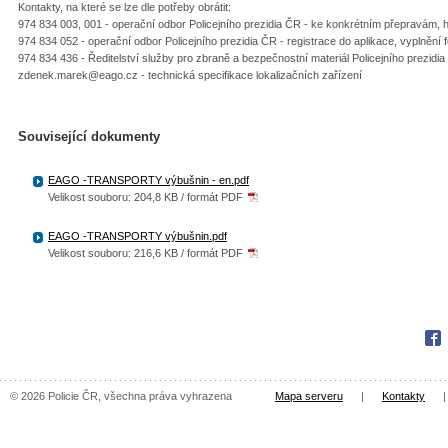
Kontakty, na které se lze dle potřeby obrátit:
974 834 003, 001 - operační odbor Policejního prezidia ČR - ke konkrétním přepravám,
974 834 052 - operační odbor Policejního prezidia ČR - registrace do aplikace, vyplnění 
974 834 436 - Ředitelství služby pro zbraně a bezpečnostní materiál Policejního prezidi
zdenek.marek@eago.cz - technická specifikace lokalizačních zařízení
Související dokumenty
EAGO -TRANSPORTY výbušnin - en.pdf
Velikost souboru: 204,8 KB / formát PDF
EAGO -TRANSPORTY výbušnin.pdf
Velikost souboru: 216,6 KB / formát PDF
Fac
© 2026 Policie ČR, všechna práva vyhrazena
Mapa serveru
|
Kontakty