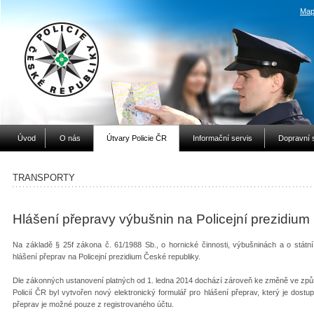
Map
Úvod
O nás
Útvary Policie ČR
Informační servis
Dopravní 
TRANSPORTY
Hlášení přepravy výbušnin na Policejní prezidiu
Na základě § 25f zákona č. 61/1988 Sb., o hornické činnosti, výbušninách a o stát
hlášení přeprav na Policejní prezidium České republiky.
Dle zákonných ustanovení platných od 1. ledna 2014 dochází zároveň ke změně ve způs
Policií ČR byl vytvořen nový elektronický formulář pro hlášení přeprav, který je dost
přeprav je možné pouze z registrovaného účtu.