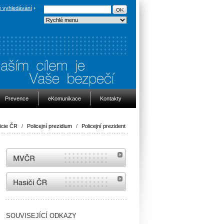
 vyhledávání
Prevence
eKomunikace
Kontakty
icie ČR
/
Policejní prezidium
/
Policejní prezident
MVČR
internetové stránky Hasiči ČR
SOUVISEJÍCÍ ODKAZY