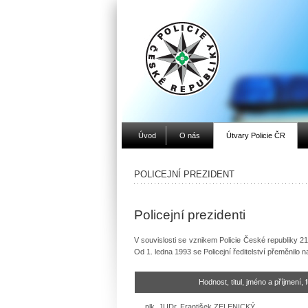
Úvod
O nás
Útvary Policie ČR
POLICEJNÍ PREZIDENT
Policejní prezidenti
V souvislosti se vznikem Policie České republiky 21.
Od 1. ledna 1993 se Policejní ředitelství přeměnilo 
Hodnost, titul, jméno a příjmení,
plk. JUDr. František ZELENICKÝ