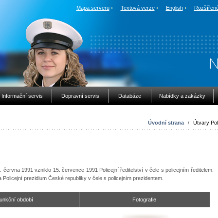
Mapa serveru
Textová verze
English
Rozšířené
Informační servis
Dopravní servis
Databáze
Nabídky a zakázky
Úvodní strana
/
Útvary Pol
 června 1991 vzniklo 15. července 1991 Policejní ředitelství v čele s policejním ředitelem.
na Policejní prezidium České republiky v čele s policejním prezidentem.
 funkční období
Fotografie