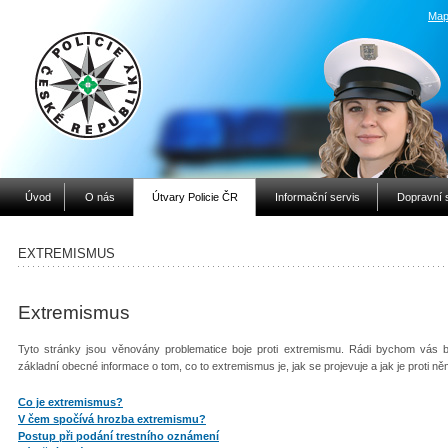
Map
Úvod
O nás
Útvary Policie ČR
Informační servis
Dopravní 
EXTREMISMUS
Extremismus
Tyto stránky jsou věnovány problematice boje proti extremismu. Rádi bychom vás bl
základní obecné informace o tom, co to extremismus je, jak se projevuje a jak je proti 
Co je extremismus?
V čem spočívá hrozba extremismu?
Postup při podání trestního oznámení