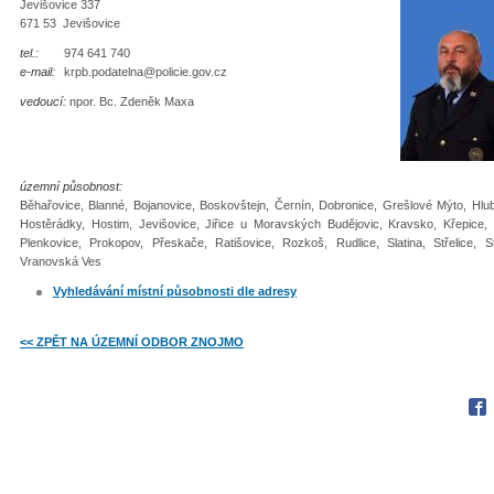
Jevišovice 337
671 53 Jevišovice
tel.:
974 641 740
e-mail:
krpb.podatelna@policie.gov.cz
vedoucí:
npor. Bc. Zdeněk Maxa
územní působnost:
Běhařovice, Blanné, Bojanovice, Boskovštejn, Černín, Dobronice, Grešlové Mýto, Hl
Hostěrádky, Hostim, Jevišovice, Jiřice u Moravských Budějovic, Kravsko, Křepice, 
Plenkovice, Prokopov, Přeskače, Ratišovice, Rozkoš, Rudlice, Slatina, Střelice, S
Vranovská Ves
Vyhledávání místní působnosti dle adresy
<< ZPĚT NA ÚZEMNÍ ODBOR ZNOJMO
Fac