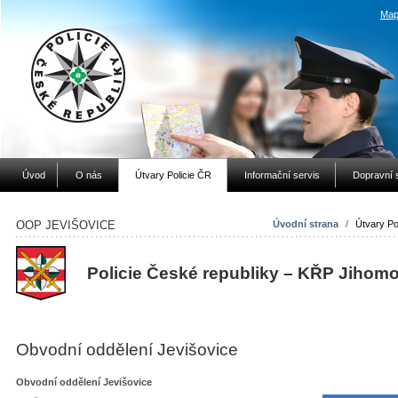
Map
Úvod
O nás
Útvary Policie ČR
Informační servis
Dopravní 
OOP JEVIŠOVICE
Úvodní strana
/
Útvary Po
Policie České republiky – KŘP Jihom
Obvodní oddělení Jevišovice
Obvodní oddělení Jevišovice