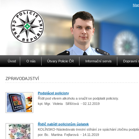
Map
Úvod
O nás
Útvary Policie ČR
Informační servis
Dopravní 
ZPRAVODAJSTVÍ
Podplácel policisty
Řídil pod vlivem alkoholu a snažil se podplatit policisty.
kpt. Mgr. Violeta Siřišťová - 02.12.2019
Řidič nabídl policistům úplatek
KOLÍNSKO-Následovalo trestní stíhání ze spáchání zločinu podpl
por. Bc. Martina Fejfarová - 14.11.2019