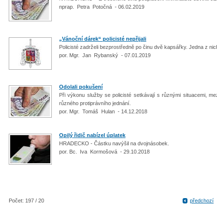
nprap. Petra Potočná - 06.02.2019
„Vánoční dárek“ policisté nepřijali
Policisté zadrželi bezprostředně po činu dvě kapsářky. Jedna z nich
por. Mgr. Jan Rybanský - 07.01.2019
Odolali pokušení
Při výkonu služby se policisté setkávají s různými situacemi, me
různého protiprávního jednání.
por. Mgr. Tomáš Hulan - 14.12.2018
Opilý řidič nabízel úplatek
HRADECKO - Částku navýšil na dvojnásobek.
por. Bc. Iva Kormošová - 29.10.2018
Počet: 197 / 20
předchozí