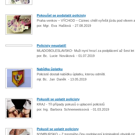
Pokoušel se podplatit policisty
Praha venkov – VÝCHOD – Cizinec chtěl vyřešit jízdu pod vlivem 
por. Mgr. Eva Hašlová - 27.08.2019
Policisty neuplatil!
MLADOBOLESLAVSKO- Muži nyní hrozí za podplácení až šest let
por. Bc. Lucie Nováková - 01.07.2019
Nabídka úplatku
Policisté dostali nabídku úplatku, kterou odmítli.
mjr. Bc. Jan Daněk - 13.05.2019
Pokusili se uplatit policisty
KRAJ - Tři případy pokusů o uplacení policistů
por. Ing. Barbora Schneeweissová - 01.03.2019
Pokusil se uplatit policisty
NYMBURSKO – Z trestného činu podplacení kriminalisté obvinili ci