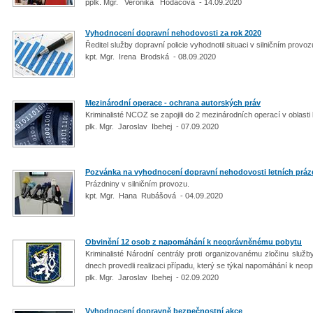
pplk. Mgr. Veronika Hodačová - 14.09.2020
Vyhodnocení dopravní nehodovosti za rok 2020
Ředitel služby dopravní policie vyhodnotil situaci v silničním provo
kpt. Mgr. Irena Brodská - 08.09.2020
Mezinárodní operace - ochrana autorských práv
Kriminalisté NCOZ se zapojili do 2 mezinárodních operací v oblasti 
plk. Mgr. Jaroslav Ibehej - 07.09.2020
Pozvánka na vyhodnocení dopravní nehodovosti letních práz
Prázdniny v silničním provozu.
kpt. Mgr. Hana Rubášová - 04.09.2020
Obvinění 12 osob z napomáhání k neoprávněnému pobytu
Kriminalisté Národní centrály proti organizovanému zločinu služb
dnech provedli realizaci případu, který se týkal napomáhání k neo
plk. Mgr. Jaroslav Ibehej - 02.09.2020
Vyhodnocení dopravně bezpečnostní akce