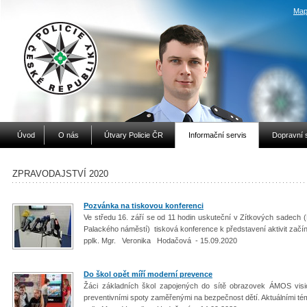
Map
Úvod
O nás
Útvary Policie ČR
Informační servis
Dopravní 
ZPRAVODAJSTVÍ 2020
Pozvánka na tiskovou konferenci
Ve středu 16. září se od 11 hodin uskuteční v Zítkových sadech 
Palackého náměstí) tisková konference k představení aktivit začí
pplk. Mgr. Veronika Hodačová - 15.09.2020
Do škol opět míří moderní prevence
Žáci základních škol zapojených do sítě obrazovek ÁMOS vision
preventivními spoty zaměřenými na bezpečnost dětí. Aktuálními té