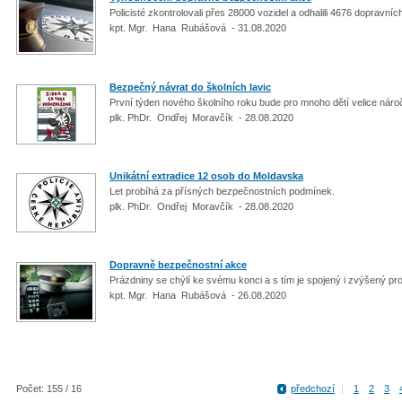
Policisté zkontrolovali přes 28000 vozidel a odhalili 4676 dopravní
kpt. Mgr. Hana Rubášová - 31.08.2020
Bezpečný návrat do školních lavic
První týden nového školního roku bude pro mnoho dětí velice nár
plk. PhDr. Ondřej Moravčík - 28.08.2020
Unikátní extradice 12 osob do Moldavska
Let probíhá za přísných bezpečnostních podmínek.
plk. PhDr. Ondřej Moravčík - 28.08.2020
Dopravně bezpečnostní akce
Prázdniny se chýlí ke svému konci a s tím je spojený i zvýšený p
kpt. Mgr. Hana Rubášová - 26.08.2020
Počet: 155 / 16
předchozí
|
1
2
3