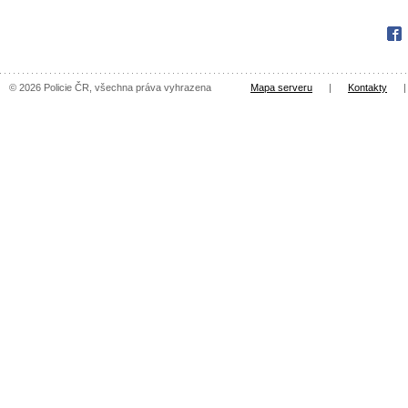
Fac
© 2026 Policie ČR, všechna práva vyhrazena
Mapa serveru
|
Kontakty