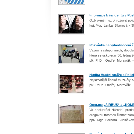
Informace k incidentu v Pos
Ozbrojený muž ohrožoval poli
kpt. Mgr. Lenka Sikorová - 3
Pozvánka na vyhodnocení čin
Vážení zástupci médií, dovolu
která se uskuteční 30. ledna 2
plk. PhDr. Ondřej Moravčík -
Hudba Hradní stráže a Polic
Nejslavnější české muzikály z
plk. PhDr. Ondřej Moravčík -
Operace „AIRBUS“ a „KOM
Ve spolupráci Národní proti
drogovou trestnou činnost velké
pplk. Mgr. Barbora Kudláčkov