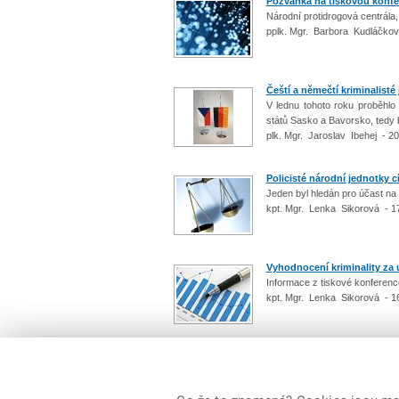
Pozvánka na tiskovou konfe
Národní protidrogová centrál
pplk. Mgr. Barbora Kudláčkov
Čeští a němečtí kriminalisté 
V lednu tohoto roku proběhlo
států Sasko a Bavorsko, tedy
plk. Mgr. Jaroslav Ibehej - 2
Policisté národní jednotky c
Jeden byl hledán pro účast na
kpt. Mgr. Lenka Sikorová - 1
Vyhodnocení kriminality za 
Informace z tiskové konferen
kpt. Mgr. Lenka Sikorová - 1
Počet: 155 / 16