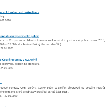
lanecké sněmovně - aktualizace
cisty
0.01.2020
nosti služby cizinecké policie
jeme si Vás pozvat na bilanční tiskovou konferenci služby cizinecké policie za rok 2019,
020 od 13:00 hod. v budově Policejního prezidia ČR (...
 27.01.2020
ie České republiky v O2 Aréně
a doprovodu policejního orchestru.
 24.01.2020
P“
drogové centrály, Celní správy, České pošty a dalších přepravců se podařilo rozkrýt
ho rozsahu, která probíhala v prostředí skryté části inter...
á - 22.01.2020