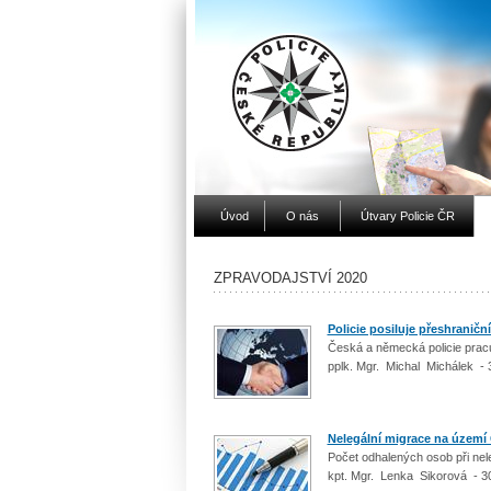
Úvod
O nás
Útvary Policie ČR
ZPRAVODAJSTVÍ 2020
Policie posiluje přeshraničn
Česká a německá policie pracu
pplk. Mgr. Michal Michálek - 
Nelegální migrace na území 
Počet odhalených osob při neleg
kpt. Mgr. Lenka Sikorová - 3