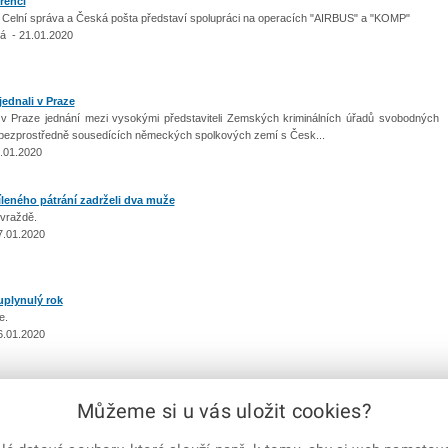
renci
a, Celní správa a Česká pošta představí spolupráci na operacích "AIRBUS" a "KOMP"
á - 21.01.2020
jednali v Praze
 v Praze jednání mezi vysokými představiteli Zemských kriminálních úřadů svobodných
 bezprostředně sousedících německých spolkových zemí s Česk...
0.01.2020
íleného pátrání zadrželi dva muže
 vraždě.
7.01.2020
uplynulý rok
ce.
6.01.2020
Můžeme si u vás uložit cookies?
předchozí
|
1
...
8
9
10
11
12
13
14
15
16
|
další