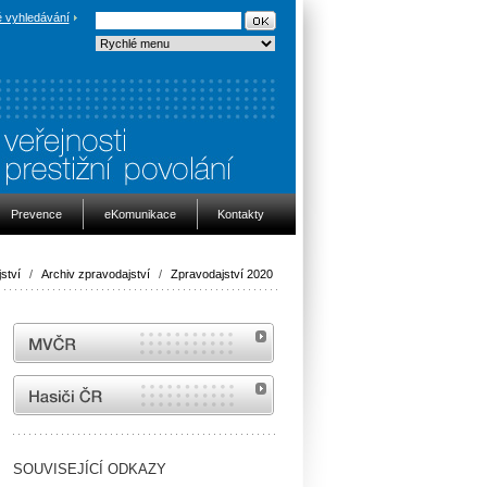
 vyhledávání
Prevence
eKomunikace
Kontakty
ství
/
Archiv zpravodajství
/
Zpravodajství 2020
MVČR
internetové stránky Hasiči ČR
SOUVISEJÍCÍ ODKAZY