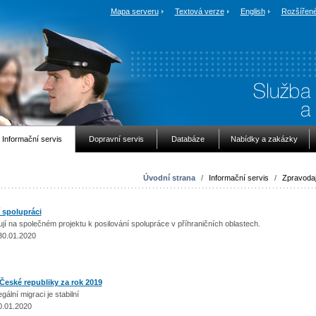
Mapa serveru
Textová verze
English
Rozšířené
Informační servis
Dopravní servis
Databáze
Nabídky a zakázky
Úvodní strana
/
Informační servis
/
Zpravodaj
í spolupráci
jí na společném projektu k posilování spolupráce v příhraničních oblastech.
30.01.2020
České republiky za rok 2019
ální migraci je stabilní
0.01.2020