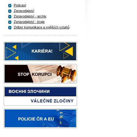
Podcast
Zpravodajství
Zpravodajství - archiv
Zpravodajství - kraje
Odbor komunikace a vnějších vztahů