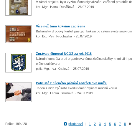
V rámci projektu bylo vyzkoušeno signalizační zařízení pro oběti d
kpt. Mgr. Hana Rubášová - 26.07.2019
Více než tuna kokainu zadržena
Balkánský drogový kartel, pašující kokain po celém světě soukrom
kpt. Bc. Petr Procházka - 25.07.2019
Zpráva o činnosti NCOZ za rok 2018
Národní centrála proti organizovanému zločinu služby kriminální p
o činnosti útvaru.
pplk. Mgr. Iva Knolová - 25.07.2019
Policisté z cíleného pátrání zadrželi dva muže
Jeden z nich způsobil škodu téměř čtyřicet milionů korun
kpt. Mgr. Lenka Sikorová - 24.07.2019
Počet: 199 / 20
předchozí
|
1
2
3
4
5
6
7
8
9