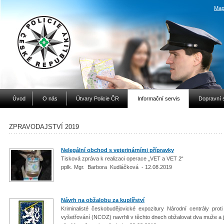
Map
Úvod
O nás
Útvary Policie ČR
Informační servis
Dopravní 
ZPRAVODAJSTVÍ 2019
Nelegální obchod s veterinárními přípravky
Tisková zpráva k realizaci operace „VET a VET 2“
pplk. Mgr. Barbora Kudláčková - 12.08.2019
Návrh na obžalobu za kuplířství
Kriminalisté českobudějovické expozitury Národní centrály proti
vyšetřování (NCOZ) navrhli v těchto dnech obžalovat dva muže a j