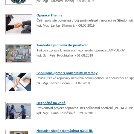
plk. Mgr. Jaroslav Ibehej - 09.08.2019
Operace Themis
Čeští policisté pomáhají v boji proti nelegální migraci ve Středomoří
kpt. Mgr. Lenka Sikorová - 06.08.2019
Anabolika putovala do posiloven
Tisková zpráva k realizaci mezinárodní operace „AMPULKA“
kpt. Bc. Petr Procházka - 01.08.2019
Spolupracujeme s policejními veterány
Policie České republiky uzavřela novou dohodu o spolupráci se spo
plk. Mgr. Jozef Bocán - 31.07.2019
Bezpečně na vodě
Preventivní projekt doprovází bezpečnostní opatření „VODA 2019“
kpt. Mgr. Hana Rubášová - 29.07.2019
Nebuďte slepí k domácímu násilí III.