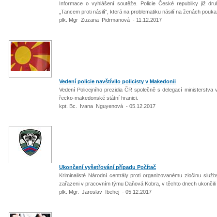
Informace o vyhlášení soutěže. Policie České republiky již d
„Tancem proti násilí“, která na problematiku násilí na ženách pouk
plk. Mgr Zuzana Pidrmanová - 11.12.2017
Vedení policie navštívilo policisty v Makedonii
Vedení Policejního prezidia ČR společně s delegací ministerstva vni
řecko-makedonské státní hranici.
kpt. Bc. Ivana Nguyenová - 05.12.2017
Ukončení vyšetřování případu Počítač
Kriminalisté Národní centrály proti organizovanému zločinu služb
zařazeni v pracovním týmu Daňová Kobra, v těchto dnech ukončili 
plk. Mgr. Jaroslav Ibehej - 05.12.2017