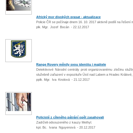
Africký mor divokých prasat - aktualizace
Policie ČR se počínaje dnem 16. 10. 2017 aktivně podílí na řešení
plk. Mgr. Jozef Bocán - 22.12.2017
Range Rovery měnily svou identitu i majitele
Detektivové Národní centrály proti organizovanému zločinu služby
služebně zařazení v expozituře Ústí nad Labem a Hradec Králové, u
pplk. Mgr. Iva Knolová - 21.12.2017
Policisté z cíleného pátrání opět zasahovali
Zadrželi odsouzeného z kauzy Methyl.
kpt. Bc. Ivana Nguyenová - 20.12.2017