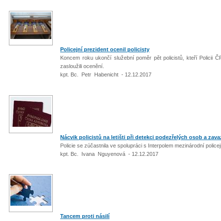
Policejní prezident ocenil policisty
Koncem roku ukončí služební poměr pět policistů, kteří Policii Č
zasloužili ocenění.
kpt. Bc. Petr Habenicht - 12.12.2017
Nácvik policistů na letišti při detekci podezřelých osob a zav
Policie se zúčastnila ve spolupráci s Interpolem mezinárodní polic
kpt. Bc. Ivana Nguyenová - 12.12.2017
Tancem proti násilí