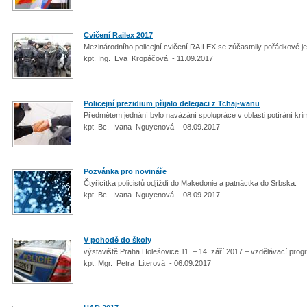
Cvičení Railex 2017
Mezinárodního policejní cvičení RAILEX se zúčastnily pořádkové j
kpt. Ing. Eva Kropáčová - 11.09.2017
Policejní prezidium přijalo delegaci z Tchaj-wanu
Předmětem jednání bylo navázání spolupráce v oblasti potírání krim
kpt. Bc. Ivana Nguyenová - 08.09.2017
Pozvánka pro novináře
Čtyřicítka policistů odjíždí do Makedonie a patnáctka do Srbska.
kpt. Bc. Ivana Nguyenová - 08.09.2017
V pohodě do školy
výstaviště Praha Holešovice 11. – 14. září 2017 – vzdělávací pro
kpt. Mgr. Petra Literová - 06.09.2017