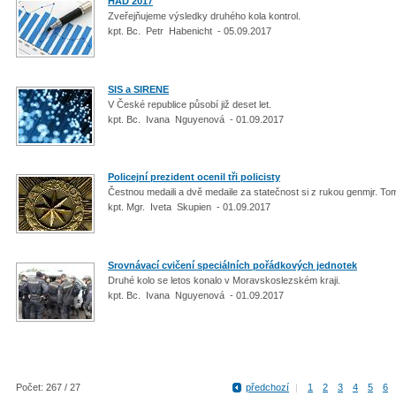
HAD 2017
Zveřejňujeme výsledky druhého kola kontrol.
kpt. Bc. Petr Habenicht - 05.09.2017
SIS a SIRENE
V České republice působí již deset let.
kpt. Bc. Ivana Nguyenová - 01.09.2017
Policejní prezident ocenil tři policisty
Čestnou medaili a dvě medaile za statečnost si z rukou genmjr. Tom
kpt. Mgr. Iveta Skupien - 01.09.2017
Srovnávací cvičení speciálních pořádkových jednotek
Druhé kolo se letos konalo v Moravskoslezském kraji.
kpt. Bc. Ivana Nguyenová - 01.09.2017
Počet: 267 / 27
předchozí
|
1
2
3
4
5
6