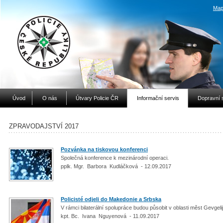
Map
Úvod
O nás
Útvary Policie ČR
Informační servis
Dopravní 
ZPRAVODAJSTVÍ 2017
Pozvánka na tiskovou konferenci
Společná konference k mezinárodní operaci.
pplk. Mgr. Barbora Kudláčková - 12.09.2017
Policisté odjeli do Makedonie a Srbska
V rámci bilaterální spolupráce budou působit v oblasti měst Gevgeli
kpt. Bc. Ivana Nguyenová - 11.09.2017