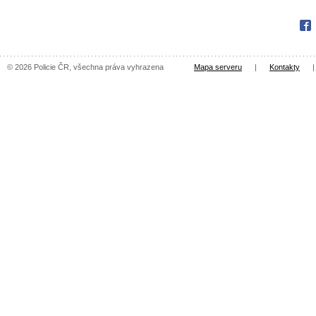
Fac
© 2026 Policie ČR, všechna práva vyhrazena
Mapa serveru
|
Kontakty