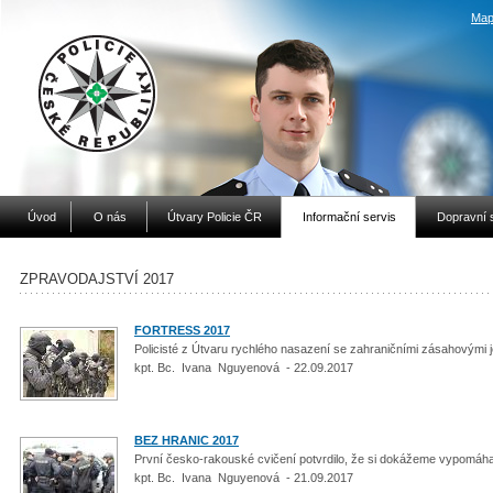
Map
Úvod
O nás
Útvary Policie ČR
Informační servis
Dopravní 
ZPRAVODAJSTVÍ 2017
FORTRESS 2017
Policisté z Útvaru rychlého nasazení se zahraničními zásahovými j
kpt. Bc. Ivana Nguyenová - 22.09.2017
BEZ HRANIC 2017
První česko-rakouské cvičení potvrdilo, že si dokážeme vypomáh
kpt. Bc. Ivana Nguyenová - 21.09.2017