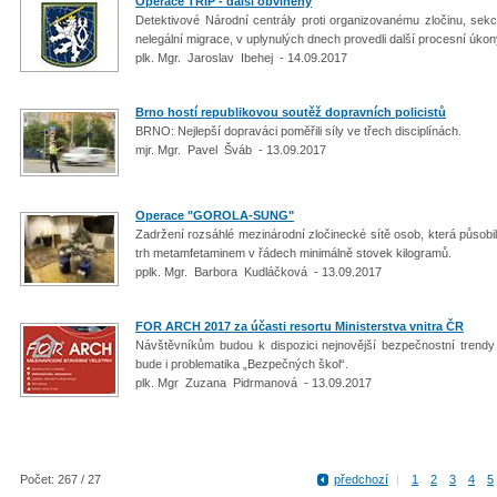
Operace TRIP - další obviněný
Detektivové Národní centrály proti organizovanému zločinu, sek
nelegální migrace, v uplynulých dnech provedli další procesní úkon
plk. Mgr. Jaroslav Ibehej - 14.09.2017
Brno hostí republikovou soutěž dopravních policistů
BRNO: Nejlepší dopraváci poměřili síly ve třech disciplínách.
mjr. Mgr. Pavel Šváb - 13.09.2017
Operace "GOROLA-SUNG"
Zadržení rozsáhlé mezinárodní zločinecké sítě osob, která působi
trh metamfetaminem v řádech minimálně stovek kilogramů.
pplk. Mgr. Barbora Kudláčková - 13.09.2017
FOR ARCH 2017 za účasti resortu Ministerstva vnitra ČR
Návštěvníkům budou k dispozici nejnovější bezpečnostní trend
bude i problematika „Bezpečných škol“.
plk. Mgr Zuzana Pidrmanová - 13.09.2017
Počet: 267 / 27
předchozí
|
1
2
3
4
5