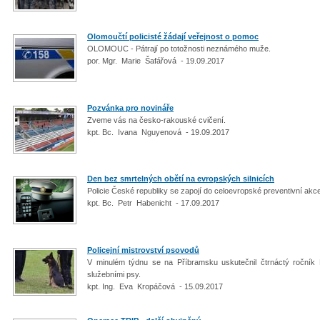
Olomoučtí policisté žádají veřejnost o pomoc
OLOMOUC - Pátrají po totožnosti neznámého muže.
por. Mgr. Marie Šafářová - 19.09.2017
Pozvánka pro novináře
Zveme vás na česko-rakouské cvičení.
kpt. Bc. Ivana Nguyenová - 19.09.2017
Den bez smrtelných obětí na evropských silnicích
Policie České republiky se zapojí do celoevropské preventivní akc
kpt. Bc. Petr Habenicht - 17.09.2017
Policejní mistrovství psovodů
V minulém týdnu se na Příbramsku uskutečnil čtrnáctý ročník 
služebními psy.
kpt. Ing. Eva Kropáčová - 15.09.2017