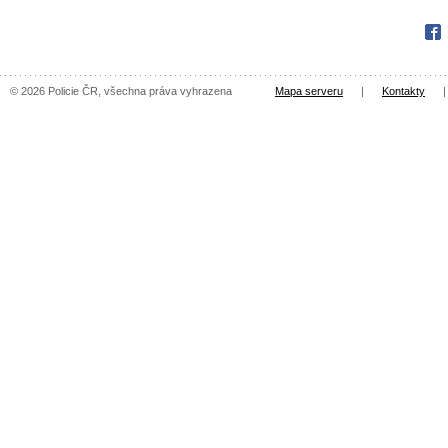
Fac
© 2026 Policie ČR, všechna práva vyhrazena
Mapa serveru
|
Kontakty