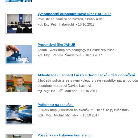
Vyhodnocení celorepublikové akce HAD 2017
Policisté se zaměřili na hazard, alkohol a děti.
kpt. Bc. Petr Habenicht - 16.10.2017
Preventivní film JAKUB
Jakub - workshop pro pedagogy v České republice
kpt. Mgr. Renata Šanderová - 16.10.2017
Aktualizace - Leonard Lackó a David Lackó - děti v ohrožení
Jihočeští policisté se svými kolegy z celé republiky pátrají od o
desetiletém bratrovi Davidu Lackovi.
mjr. Mgr. Bc. Jiří Matzner - 13.10.2017
Policistou na zkoušku
9. Workshop „Policistou na zkoušku“. Chceš se jej zúčastnit?
pplk. Mgr. Michal Michálek - 13.10.2017
Pozvánka na tiskovou konferenci