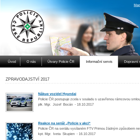
Map
Úvod
O nás
Útvary Policie ČR
Informační servis
Dopravní 
ZPRAVODAJSTVÍ 2017
Nákup vozidel Hyundai
Policie ČR postupuje zcela v souladu s uzavřenou rámcovou smlo
plk. Mgr. Jozef Bocán - 18.10.2017
Reakce na seriál „Policie v akci“
Policie ČR na seriálu vysílaném FTV Primou žádným způsobem ne
kpt. Mgr. Iveta Skupien - 16.10.2017