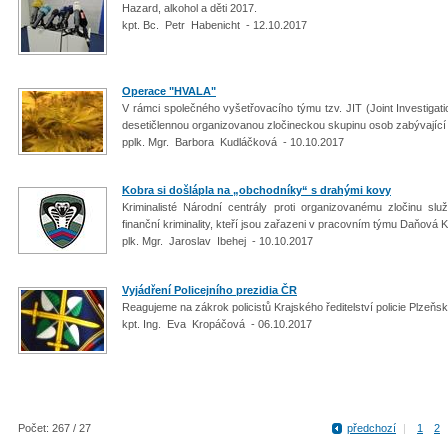
Hazard, alkohol a děti 2017.
kpt. Bc. Petr Habenicht - 12.10.2017
Operace "HVALA"
V rámci společného vyšetřovacího týmu tzv. JIT (Joint Investigati
desetičlennou organizovanou zločineckou skupinu osob zabývající
pplk. Mgr. Barbora Kudláčková - 10.10.2017
Kobra si došlápla na „obchodníky“ s drahými kovy
Kriminalisté Národní centrály proti organizovanému zločinu slu
finanční kriminality, kteří jsou zařazeni v pracovním týmu Daňová K
plk. Mgr. Jaroslav Ibehej - 10.10.2017
Vyjádření Policejního prezidia ČR
Reagujeme na zákrok policistů Krajského ředitelství policie Plzeňs
kpt. Ing. Eva Kropáčová - 06.10.2017
Počet: 267 / 27
předchozí
|
1
2