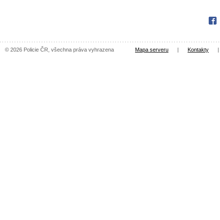
Fac
© 2026 Policie ČR, všechna práva vyhrazena
Mapa serveru
|
Kontakty