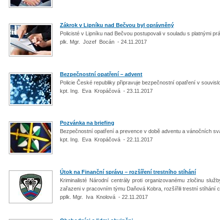
Zákrok v Lipníku nad Bečvou byl oprávněný
Policisté v Lipníku nad Bečvou postupovali v souladu s platnými pr
plk. Mgr. Jozef Bocán - 24.11.2017
Bezpečnostní opatření – advent
Policie České republiky připravuje bezpečnostní opatření v souvis
kpt. Ing. Eva Kropáčová - 23.11.2017
Pozvánka na briefing
Bezpečnostní opatření a prevence v době adventu a vánočních s
kpt. Ing. Eva Kropáčová - 22.11.2017
Útok na Finanční správu – rozšíření trestního stíhání
Kriminalisté Národní centrály proti organizovanému zločinu služb
zařazeni v pracovním týmu Daňová Kobra, rozšířili trestní stíhání c
pplk. Mgr. Iva Knolová - 22.11.2017