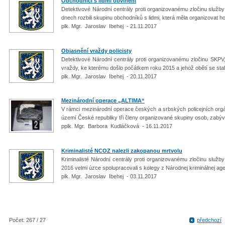
Obchodníci s lidmi obviněni
Detektivové Národní centrály proti organizovanému zločinu služby
dnech rozbili skupinu obchodníků s lidmi, která měla organizovat 
plk. Mgr. Jaroslav Ibehej - 21.11.2017
Objasnění vraždy policisty
Detektivové Národní centrály proti organizovanému zločinu SKPV,
vraždy, ke kterému došlo počátkem roku 2015 a jehož obětí se stal 
plk. Mgr. Jaroslav Ibehej - 20.11.2017
Mezinárodní operace „ALTIMA“
V rámci mezinárodní operace českých a srbských policejních orgán
území České republiky tři členy organizované skupiny osob, zabýva
pplk. Mgr. Barbora Kudláčková - 16.11.2017
Kriminalisté NCOZ nalezli zakopanou mrtvolu
Kriminalisté Národní centrály proti organizovanému zločinu služby
2016 velmi úzce spolupracovali s kolegy z Národnej kriminálnej ag
plk. Mgr. Jaroslav Ibehej - 03.11.2017
Počet: 267 / 27
předchozí