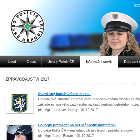
Map
Úvod
O nás
Útvary Policie ČR
Informační servis
Dopravní 
ZPRAVODAJSTVÍ 2017
Starožitný herbář vrácen muzeu
Detektivové Národní centrály proti organizovanému zločinu služby
základě evropského zatýkacího rozkazu sedmatřicetiletého muže, k
plk. Mgr. Jaroslav Ibehej - 02.12.2017
Policejní prezident na bezpečnostní konferenci
Co čeká Policii ČR v následujících pěti letech: potřeby a výzvy.
plk. Mgr. Jozef Bocán - 01.12.2017