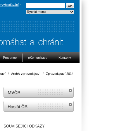
 vyhledávání
Prevence
eKomunikace
Kontakty
ství
/
Archiv zpravodajství
/
Zpravodajství 2014
MVČR
internetové stránky Hasiči ČR
SOUVISEJÍCÍ ODKAZY