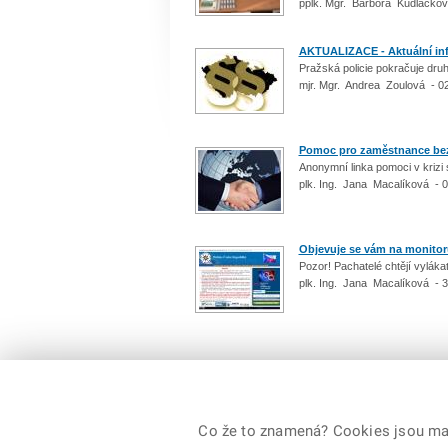
pplk. Mgr. Barbora Kudláčkov
AKTUALIZACE - Aktuální in
Pražská policie pokračuje dru
mjr. Mgr. Andrea Zoulová - 0
Pomoc pro zaměstnance be
Anonymní linka pomoci v krizi s
plk. Ing. Jana Macalíková - 
Objevuje se vám na monitor
Pozor! Pachatelé chtějí vyláka
plk. Ing. Jana Macalíková - 
Počet: 315 / 32
Co že to znamená? Cookies jsou malé