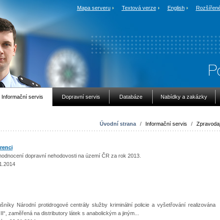
Mapa serveru
Textová verze
English
Rozšířené
Informační servis
Dopravní servis
Databáze
Nabídky a zakázky
Úvodní strana
/
Informační servis
/
Zpravodaj
renci
odnocení dopravní nehodovosti na území ČR za rok 2013.
1.2014
níky Národní protidrogové centrály služby kriminální policie a vyšetřování realizována
“, zaměřená na distributory látek s anabolickým a jiným...