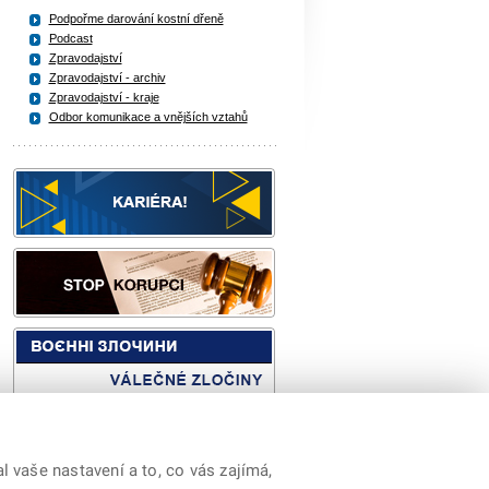
Podpořme darování kostní dřeně
Podcast
Zpravodajství
Zpravodajství - archiv
Zpravodajství - kraje
Odbor komunikace a vnějších vztahů
 vaše nastavení a to, co vás zajímá,