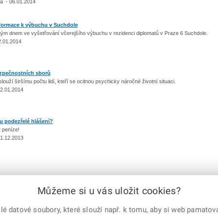
á - 06.01.2014
formace k výbuchu v Suchdole
hým dnem ve vyšetřování včerejšího výbuchu v rezidenci diplomatů v Praze 6 Suchdole.
2.01.2014
zpečnostních sborů
louží širšímu počtu lidí, kteří se ocitnou psychicky náročné životní situaci.
02.01.2014
u podezřelé hlášení?
t peníze!
31.12.2013
Můžeme si u vás uložit cookies?
předchozí
|
1
...
25
26
27
28
29
30
31
32
|
 datové soubory, které slouží např. k tomu, aby si web pamatoval
e-mailem
vytisknout
Facebook
X