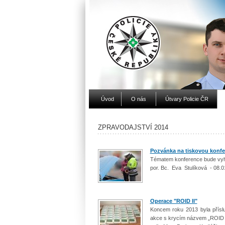
Úvod
O nás
Útvary Policie ČR
ZPRAVODAJSTVÍ 2014
Pozvánka na tiskovou konfe
Tématem konference bude vyh
por. Bc. Eva Stulíková - 08.0
Operace "ROID II"
Koncem roku 2013 byla přísluš
akce s krycím názvem „ROID II