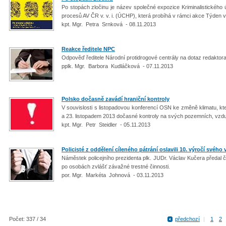
Po stopách zločinu je název společné expozice Kriminalistickéh
procesů AV ČR v. v. i. (ÚCHP), která probíhá v rámci akce Týden v
kpt. Mgr. Petra Srnková - 08.11.2013
Reakce ředitele NPC
Odpověď ředitele Národní protidrogové centrály na dotaz redaktor
pplk. Mgr. Barbora Kudláčková - 07.11.2013
Polsko dočasně zavádí hraniční kontroly
V souvislosti s listopadovou konferencí OSN ke změně klimatu, k
a 23. listopadem 2013 dočasné kontroly na svých pozemních, vzd
kpt. Mgr. Petr Steidler - 05.11.2013
Policisté z oddělení cíleného pátrání oslavili 10. výročí svého
Náměstek policejního prezidenta plk. JUDr. Václav Kučera předal č
po osobách zvlášť závažné trestné činnosti.
por. Mgr. Markéta Johnová - 03.11.2013
Počet: 337 / 34
předchozí
|
1
2