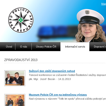
Map
Úvod
O nás
Útvary Policie ČR
Informační servis
Dopravní 
ZPRAVODAJSTVÍ 2013
Světový den obětí dopravních nehod
Tiskové konference se zúčastnil i ředitel Ředitelství služby dopravn
plk. Mgr. Jozef Bocán - 14.11.2013
Muzeum Policie ČR zve na jedinečnou výstavu
Nad výstavou s názvem "Tolik let spolu" převzal záštitu policejní p