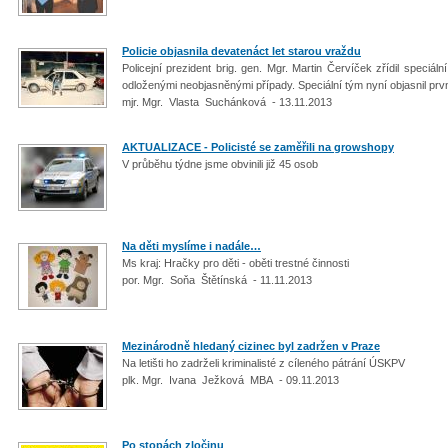
Policie objasnila devatenáct let starou vraždu
Policejní prezident brig. gen. Mgr. Martin Červíček zřídil spec
odloženými neobjasněnými případy. Speciální tým nyní objasnil první
mjr. Mgr. Vlasta Suchánková - 13.11.2013
AKTUALIZACE - Policisté se zaměřili na growshopy
V průběhu týdne jsme obvinili již 45 osob
Na děti myslíme i nadále…
Ms kraj: Hračky pro děti - oběti trestné činnosti
por. Mgr. Soňa Štětínská - 11.11.2013
Mezinárodně hledaný cizinec byl zadržen v Praze
Na letišti ho zadrželi kriminalisté z cíleného pátrání ÚSKPV
plk. Mgr. Ivana Ježková MBA - 09.11.2013
Po stopách zločinu