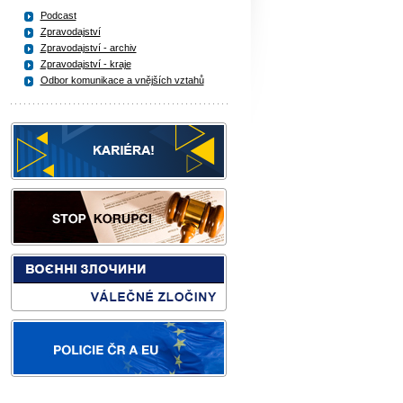
Podcast
Zpravodajství
Zpravodajství - archiv
Zpravodajství - kraje
Odbor komunikace a vnějších vztahů