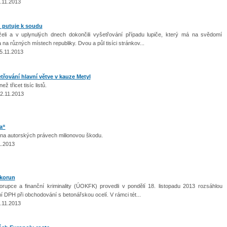
7.11.2013
putuje k soudu
rželi a v uplynulých dnech dokončili vyšetřování případu lupiče, který má na svědomí
 na různých místech republiky. Dvou a půl tisíci stránkov...
5.11.2013
etřování hlavní větve v kauze Metyl
 třicet tisíc listů.
22.11.2013
a“
a autorských právech milionovou škodu.
1.2013
 korun
korupce a finanční kriminality (ÚOKFK) provedli v pondělí 18. listopadu 2013 rozsáhlou
ní DPH při obchodování s betonářskou ocelí. V rámci tét...
1.11.2013