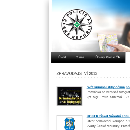
Úvod
O nás
Útvary Policie ČR
ZPRAVODAJSTVÍ 2013
Svět kriminalistiky očima pol
Pozvánka na vernisáž fotogra
kpt. Mgr. Petra Srnková - 27
ÚOKFK získal Národní cenu 
Útvar odhalování korupce a fi
kvality České republiky. Prest