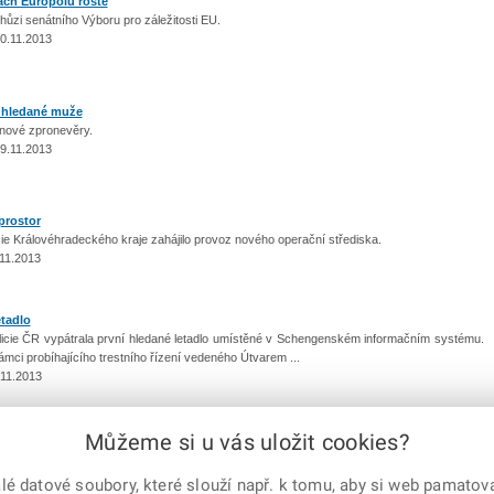
ách Europolu roste
ůzi senátního Výboru pro záležitosti EU.
20.11.2013
t hledané muže
ionové zpronevěry.
19.11.2013
prostor
icie Královéhradeckého kraje zahájilo provoz nového operační střediska.
11.2013
etadlo
licie ČR vypátrala první hledané letadlo umístěné v Schengenském informačním systému.
 rámci probíhajícího trestního řízení vedeného Útvarem ...
.11.2013
Můžeme si u vás uložit cookies?
předchozí
|
1
2
3
4
5
6
7
8
9
10
...
34
|
další
 datové soubory, které slouží např. k tomu, aby si web pamatoval