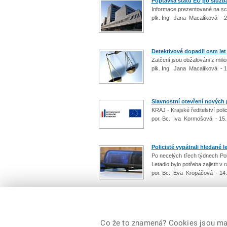
Poptávka států EU po služb
Informace prezentované na sch
plk. Ing. Jana Macalíková - 
Detektivové dopadli osm le
Zatčení jsou obžalováni z mil
plk. Ing. Jana Macalíková - 
Slavnostní otevření nových 
KRAJ - Krajské ředitelství pol
por. Bc. Iva Kormošová - 15.
Policisté vypátrali hledané l
Po necelých třech týdnech Po
Letadlo bylo potřeba zajistit v
por. Bc. Eva Kropáčová - 14
Počet: 337 / 34
Co že to znamená? Cookies jsou malé