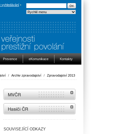
 vyhledávání
Prevence
eKomunikace
Kontakty
ství
/
Archiv zpravodajství
/
Zpravodajství 2013
MVČR
internetové stránky Hasiči ČR
SOUVISEJÍCÍ ODKAZY