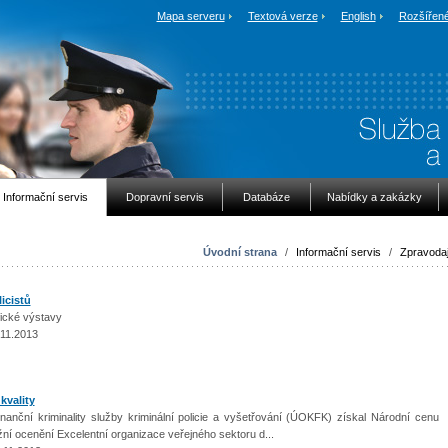
Mapa serveru
Textová verze
English
Rozšířené
Informační servis
Dopravní servis
Databáze
Nabídky a zakázky
Úvodní strana
/
Informační servis
/
Zpravodaj
icistů
fické výstavy
.11.2013
kvality
nanční kriminality služby kriminální policie a vyšetřování (ÚOKFK) získal Národní cenu
ižní ocenění Excelentní organizace veřejného sektoru d...