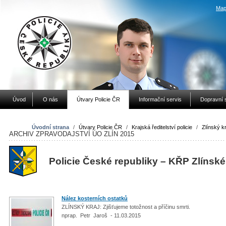
Map
Úvod
O nás
Útvary Policie ČR
Informační servis
Dopravní 
Úvodní strana
/
Útvary Policie ČR
/
Krajská ředitelství policie
/
Zlínský kr
ARCHIV ZPRAVODAJSTVÍ ÚO ZLÍN 2015
Policie České republiky – KŘP Zlínské
Nález kosterních ostatků
ZLÍNSKÝ KRAJ: Zjišťujeme totožnost a příčinu smrti.
nprap. Petr Jaroš - 11.03.2015