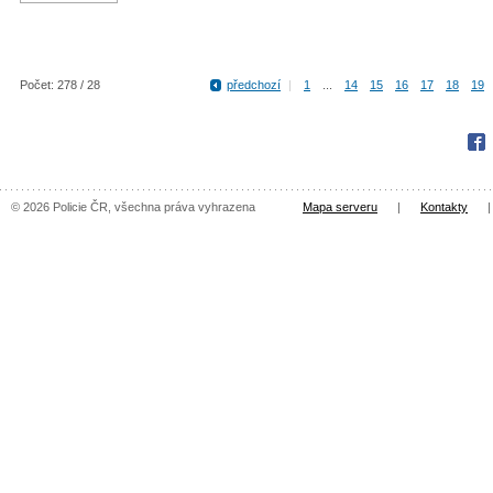
Počet: 278 / 28
předchozí
|
1
...
14
15
16
17
18
19
Fac
© 2026 Policie ČR, všechna práva vyhrazena
Mapa serveru
|
Kontakty