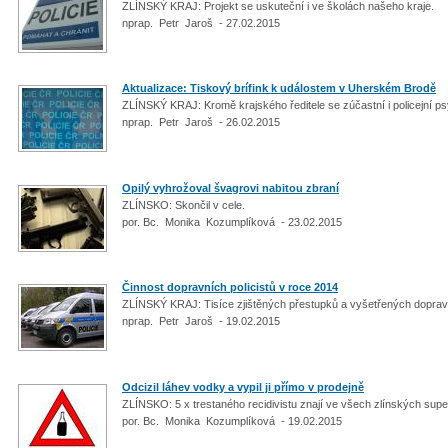
ZLÍNSKÝ KRAJ: Projekt se uskuteční i ve školách našeho kraje.
nprap. Petr Jaroš - 27.02.2015
Aktualizace: Tiskový brífink k událostem v Uherském Brodě
ZLÍNSKÝ KRAJ: Kromě krajského ředitele se zúčastní i policejní 
nprap. Petr Jaroš - 26.02.2015
Opilý vyhrožoval švagrovi nabitou zbraní
ZLÍNSKO: Skončil v cele.
por. Bc. Monika Kozumplíková - 23.02.2015
Činnost dopravních policistů v roce 2014
ZLÍNSKÝ KRAJ: Tisíce zjištěných přestupků a vyšetřených dopra
nprap. Petr Jaroš - 19.02.2015
Odcizil láhev vodky a vypil ji přímo v prodejně
ZLÍNSKO: 5 x trestaného recidivistu znají ve všech zlínských su
por. Bc. Monika Kozumplíková - 19.02.2015