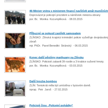
46-Ministr vnitra s ministrem financí navštívili areál muničníc
Doprovázel je policejní prezident a náměstek ministra obrany
por. Bc. Monika Kozumplíková - 08.03.2015
Příbuzné se pokusil zastřelit samopalem
ZLÍNSKO: Zlínská krajská kriminální policie vyšetřuje dvojnásobn
zbraň
mjr. PhDr. Pavel Benedikt Stránský - 06.03.2015
Konec další pěstírny marihuany na Zlínsku
ZLÍNSKO: Policisté zabavili 39 rostlin a 3 krabice sušené hmoty.
por. Bc. Monika Kozumplíková - 03.03.2015
Další hrozba bombou
ZLÍN: Tentokrát měla být umístěna v bytovém domě.
nprap. Petr Jaroš - 27.02.2015
Policisté čtou „Policejní pohádky“