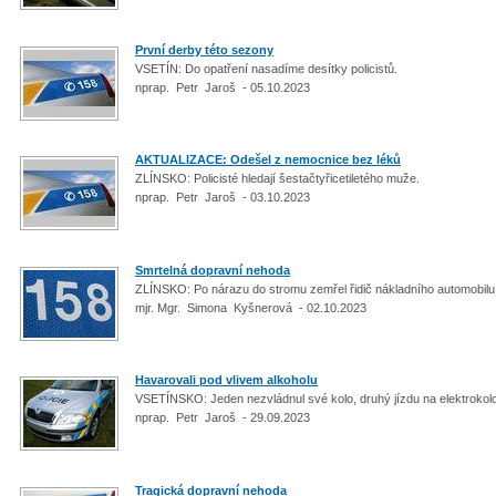
První derby této sezony
VSETÍN: Do opatření nasadíme desítky policistů.
nprap. Petr Jaroš - 05.10.2023
AKTUALIZACE: Odešel z nemocnice bez léků
ZLÍNSKO: Policisté hledají šestačtyřicetiletého muže.
nprap. Petr Jaroš - 03.10.2023
Smrtelná dopravní nehoda
ZLÍNSKO: Po nárazu do stromu zemřel řidič nákladního automobilu
mjr. Mgr. Simona Kyšnerová - 02.10.2023
Havarovali pod vlivem alkoholu
VSETÍNSKO: Jeden nezvládnul své kolo, druhý jízdu na elektroko
nprap. Petr Jaroš - 29.09.2023
Tragická dopravní nehoda