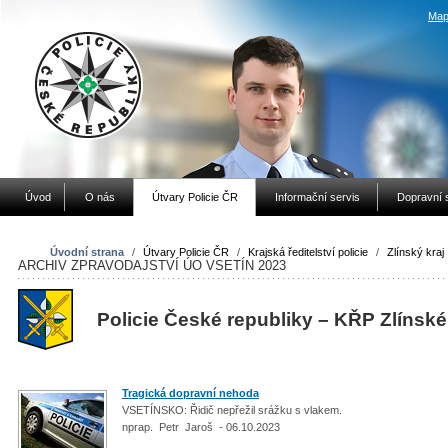
Map
Úvod
O nás
Útvary Policie ČR
Informační servis
Dopravní 
Úvodní strana
/
Útvary Policie ČR
/
Krajská ředitelství policie
/
Zlínský kraj
ARCHIV ZPRAVODAJSTVÍ ÚO VSETÍN 2023
Policie České republiky – KŘP Zlínské
Tragická dopravní nehoda
VSETÍNSKO: Řidič nepřežil srážku s vlakem.
nprap. Petr Jaroš - 06.10.2023