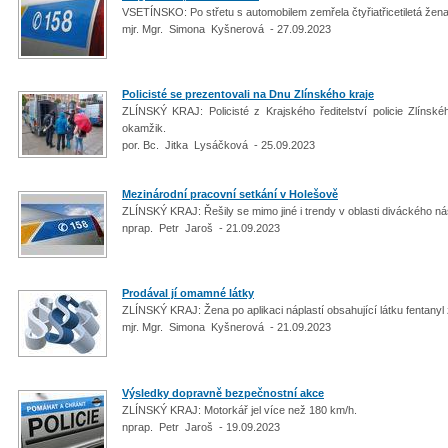
VSETÍNSKO: Po střetu s automobilem zemřela čtyřiatřicetiletá žen
mjr. Mgr. Simona Kyšnerová - 27.09.2023
Policisté se prezentovali na Dnu Zlínského kraje
ZLÍNSKÝ KRAJ: Policisté z Krajského ředitelství policie Zlínské
okamžik.
por. Bc. Jitka Lysáčková - 25.09.2023
Mezinárodní pracovní setkání v Holešově
ZLÍNSKÝ KRAJ: Řešily se mimo jiné i trendy v oblasti diváckého nás
nprap. Petr Jaroš - 21.09.2023
Prodával jí omamné látky
ZLÍNSKÝ KRAJ: Žena po aplikaci náplastí obsahující látku fentanyl
mjr. Mgr. Simona Kyšnerová - 21.09.2023
Výsledky dopravně bezpečnostní akce
ZLÍNSKÝ KRAJ: Motorkář jel více než 180 km/h.
nprap. Petr Jaroš - 19.09.2023