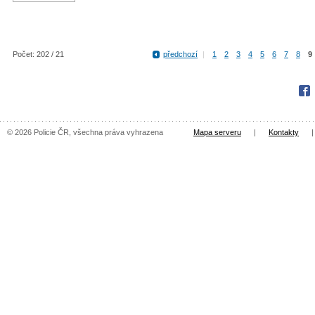
Počet: 202 / 21
předchozí
|
1
2
3
4
5
6
7
8
9
Fac
© 2026 Policie ČR, všechna práva vyhrazena
Mapa serveru
|
Kontakty