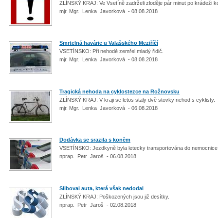
ZLÍNSKÝ KRAJ: Ve Vsetíně zadrželi zloděje pár minut po krádeži k
mjr. Mgr. Lenka Javorková - 08.08.2018
Smrtelná havárie u Valašského Meziříčí
VSETÍNSKO: Při nehodě zemřel mladý řidič.
mjr. Mgr. Lenka Javorková - 08.08.2018
Tragická nehoda na cyklostezce na Rožnovsku
ZLÍNSKÝ KRAJ: V kraji se letos staly dvě stovky nehod s cyklisty.
mjr. Mgr. Lenka Javorková - 06.08.2018
Dodávka se srazila s koněm
VSETÍNSKO: Jezdkyně byla letecky transportována do nemocnice
nprap. Petr Jaroš - 06.08.2018
Sliboval auta, která však nedodal
ZLÍNSKÝ KRAJ: Poškozených jsou již desítky.
nprap. Petr Jaroš - 02.08.2018