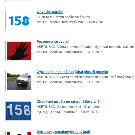
Odvolání pátrání
ZLÍNSKO: Z domu odešel ve čtvrtek.
por. Bc. Monika Kozumplíková - 14.08.2018
Pozornost se vyplatí
VSETÍNSKO: Včera ve dvou případech figurovali nepoctiví nálezci
por. Bc. Vladislav Malcharczik - 13.08.2018
Cyklista po nehodě nadýchal přes tři promile
VSETÍNSKO: Cyklista se střetl s osobním autem. Poté nadýchal 3,
por. Bc. Vladislav Malcharczik - 13.08.2018
Chodkyně utrpěla po střetu těžké zranění
VSETÍNSKO: Za nehodu mohl mikrospánek.
mjr. Mgr. Lenka Javorková - 08.08.2018
Dvě stovky ukradených kol v kraji