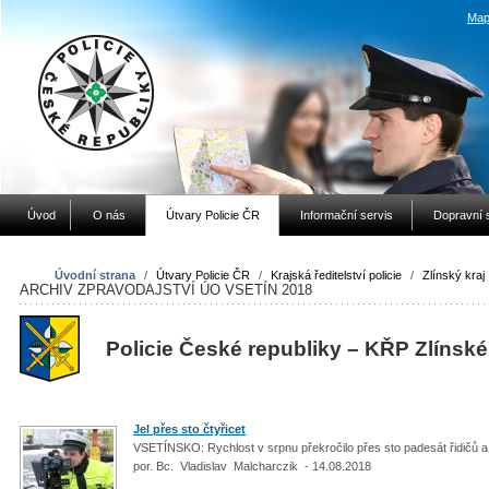
Map
Úvod
O nás
Útvary Policie ČR
Informační servis
Dopravní 
Úvodní strana
/
Útvary Policie ČR
/
Krajská ředitelství policie
/
Zlínský kraj
ARCHIV ZPRAVODAJSTVÍ ÚO VSETÍN 2018
Policie České republiky – KŘP Zlínské
Jel přes sto čtyřicet
VSETÍNSKO: Rychlost v srpnu překročilo přes sto padesát řidičů a 
por. Bc. Vladislav Malcharczik - 14.08.2018