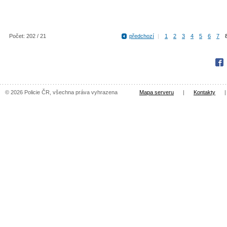
Počet: 202 / 21
předchozí
|
1
2
3
4
5
6
7
Fac
© 2026 Policie ČR, všechna práva vyhrazena
Mapa serveru
|
Kontakty