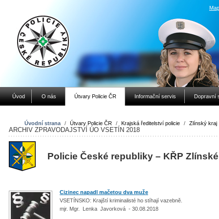
Map
Úvod
O nás
Útvary Policie ČR
Informační servis
Dopravní 
Úvodní strana
/
Útvary Policie ČR
/
Krajská ředitelství policie
/
Zlínský kraj
ARCHIV ZPRAVODAJSTVÍ ÚO VSETÍN 2018
Policie České republiky – KŘP Zlínské
Cizinec napadl mačetou dva muže
VSETÍNSKO: Krajští kriminalisté ho stíhají vazebně.
mjr. Mgr. Lenka Javorková - 30.08.2018