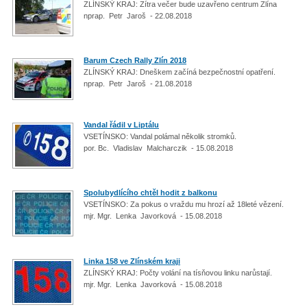
ZLÍNSKÝ KRAJ: Zítra večer bude uzavřeno centrum Zlína
nprap. Petr Jaroš - 22.08.2018
Barum Czech Rally Zlín 2018
ZLÍNSKÝ KRAJ: Dneškem začíná bezpečnostní opatření.
nprap. Petr Jaroš - 21.08.2018
Vandal řádil v Liptálu
VSETÍNSKO: Vandal polámal několik stromků.
por. Bc. Vladislav Malcharczik - 15.08.2018
Spolubydlícího chtěl hodit z balkonu
VSETÍNSKO: Za pokus o vraždu mu hrozí až 18leté vězení.
mjr. Mgr. Lenka Javorková - 15.08.2018
Linka 158 ve Zlínském kraji
ZLÍNSKÝ KRAJ: Počty volání na tísňovou linku narůstají.
mjr. Mgr. Lenka Javorková - 15.08.2018