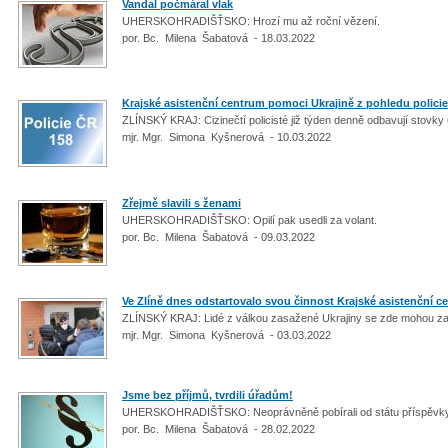
Vandal počmáral vlak
UHERSKOHRADIŠŤSKO: Hrozí mu až roční vězení.
por. Bc. Milena Šabatová - 18.03.2022
Krajské asistenční centrum pomoci Ukrajině z pohledu policie
ZLÍNSKÝ KRAJ: Cizinečtí policisté již týden denně odbavují stovky 
mjr. Mgr. Simona Kyšnerová - 10.03.2022
Zřejmě slavili s ženami
UHERSKOHRADIŠŤSKO: Opilí pak usedli za volant.
por. Bc. Milena Šabatová - 09.03.2022
Ve Zlíně dnes odstartovalo svou činnost Krajské asistenční 
ZLÍNSKÝ KRAJ: Lidé z válkou zasažené Ukrajiny se zde mohou za
mjr. Mgr. Simona Kyšnerová - 03.03.2022
Jsme bez příjmů, tvrdili úřadům!
UHERSKOHRADIŠŤSKO: Neoprávněně pobírali od státu příspěvk
por. Bc. Milena Šabatová - 28.02.2022