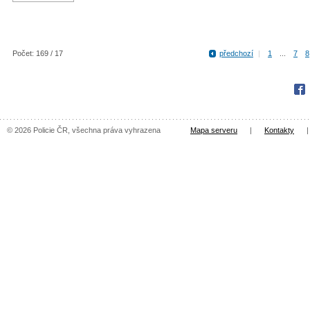
Počet: 169 / 17
předchozí
|
1
...
7
8
Fac
© 2026 Policie ČR, všechna práva vyhrazena
Mapa serveru
|
Kontakty