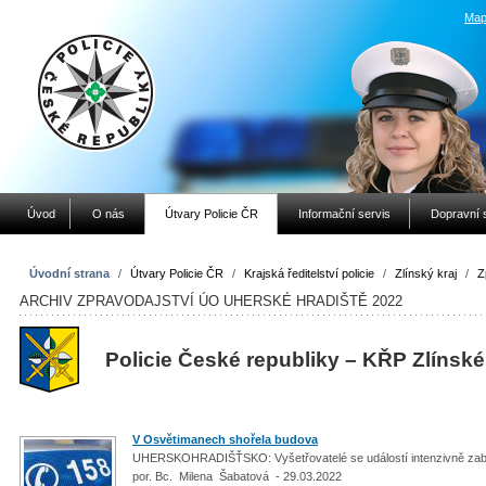
Map
Úvod
O nás
Útvary Policie ČR
Informační servis
Dopravní 
Úvodní strana
/
Útvary Policie ČR
/
Krajská ředitelství policie
/
Zlínský kraj
/
Z
ARCHIV ZPRAVODAJSTVÍ ÚO UHERSKÉ HRADIŠTĚ 2022
Policie České republiky – KŘP Zlínské
V Osvětimanech shořela budova
UHERSKOHRADIŠŤSKO: Vyšetřovatelé se událostí intenzivně zab
por. Bc. Milena Šabatová - 29.03.2022