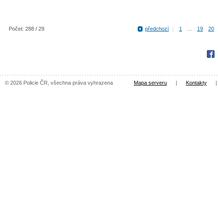
Počet: 288 / 29
předchozí
|
1
...
19
20
Fac
© 2026 Policie ČR, všechna práva vyhrazena
Mapa serveru
|
Kontakty