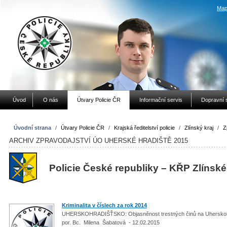
Map
Úvod
O nás
Útvary Policie ČR
Informační servis
Dopravní 
Úvodní strana
/
Útvary Policie ČR
/
Krajská ředitelství policie
/
Zlínský kraj
/
Z
ARCHIV ZPRAVODAJSTVÍ ÚO UHERSKÉ HRADIŠTĚ 2015
Policie České republiky – KŘP Zlínské
Kriminalita v číslech za rok 2014
UHERSKOHRADIŠŤSKO: Objasněnost trestných činů na Uherskoh
por. Bc. Milena Šabatová - 12.02.2015