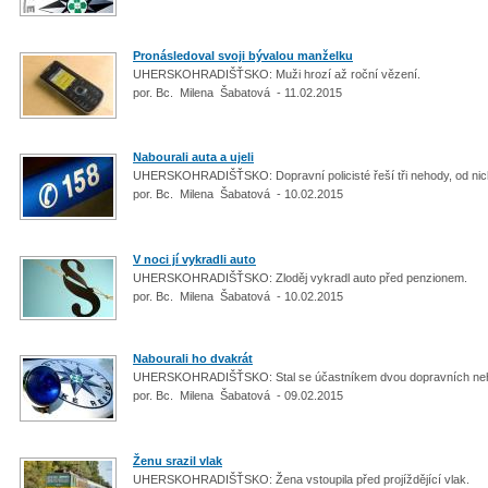
Pronásledoval svoji bývalou manželku
UHERSKOHRADIŠŤSKO: Muži hrozí až roční vězení.
por. Bc. Milena Šabatová - 11.02.2015
Nabourali auta a ujeli
UHERSKOHRADIŠŤSKO: Dopravní policisté řeší tři nehody, od nichž 
por. Bc. Milena Šabatová - 10.02.2015
V noci jí vykradli auto
UHERSKOHRADIŠŤSKO: Zloděj vykradl auto před penzionem.
por. Bc. Milena Šabatová - 10.02.2015
Nabourali ho dvakrát
UHERSKOHRADIŠŤSKO: Stal se účastníkem dvou dopravních ne
por. Bc. Milena Šabatová - 09.02.2015
Ženu srazil vlak
UHERSKOHRADIŠŤSKO: Žena vstoupila před projíždějící vlak.