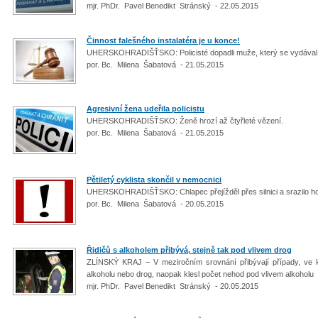
mjr. PhDr. Pavel Benedikt Stránský - 22.05.2015
Činnost falešného instalatéra je u konce!
UHERSKOHRADIŠŤSKO: Policisté dopadli muže, který se vydával z
por. Bc. Milena Šabatová - 21.05.2015
Agresivní žena udeřila policistu
UHERSKOHRADIŠŤSKO: Ženě hrozí až čtyřleté vězení.
por. Bc. Milena Šabatová - 21.05.2015
Pětiletý cyklista skončil v nemocnici
UHERSKOHRADIŠŤSKO: Chlapec přejížděl přes silnici a srazilo h
por. Bc. Milena Šabatová - 20.05.2015
Řidičů s alkoholem přibývá, stejně tak pod vlivem drog
ZLÍNSKÝ KRAJ – V meziročním srovnání přibývají případy, ve kter
alkoholu nebo drog, naopak klesl počet nehod pod vlivem alkoholu
mjr. PhDr. Pavel Benedikt Stránský - 20.05.2015