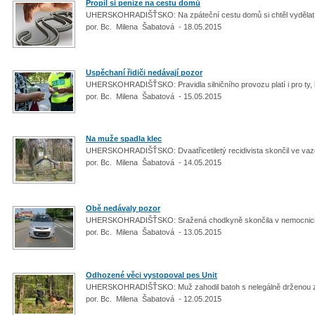
Propil si peníze na cestu domů
UHERSKOHRADIŠŤSKO: Na zpáteční cestu domů si chtěl vydělat
por. Bc. Milena Šabatová - 18.05.2015
Uspěchaní řidiči nedávají pozor
UHERSKOHRADIŠŤSKO: Pravidla silničního provozu platí i pro ty, 
por. Bc. Milena Šabatová - 15.05.2015
Na muže spadla klec
UHERSKOHRADIŠŤSKO: Dvaatřicetiletý recidivista skončil ve vaze
por. Bc. Milena Šabatová - 14.05.2015
Obě nedávaly pozor
UHERSKOHRADIŠŤSKO: Sražená chodkyně skončila v nemocnic
por. Bc. Milena Šabatová - 13.05.2015
Odhozené věci vystopoval pes Unit
UHERSKOHRADIŠŤSKO: Muž zahodil batoh s nelegálně drženou 
por. Bc. Milena Šabatová - 12.05.2015