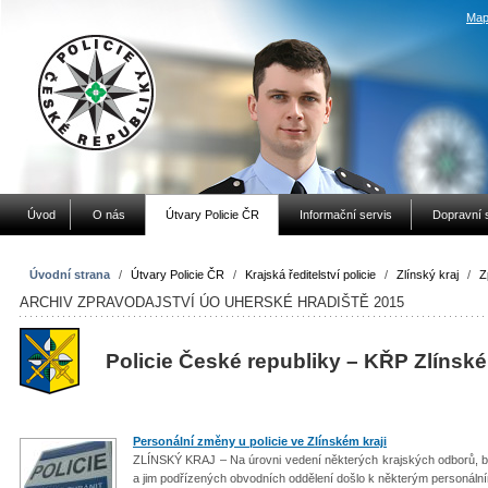
Map
Úvod
O nás
Útvary Policie ČR
Informační servis
Dopravní 
Úvodní strana
/
Útvary Policie ČR
/
Krajská ředitelství policie
/
Zlínský kraj
/
Z
ARCHIV ZPRAVODAJSTVÍ ÚO UHERSKÉ HRADIŠTĚ 2015
Policie České republiky – KŘP Zlínské
Personální změny u policie ve Zlínském kraji
ZLÍNSKÝ KRAJ – Na úrovni vedení některých krajských odborů, bý
a jim podřízených obvodních oddělení došlo k některým personá