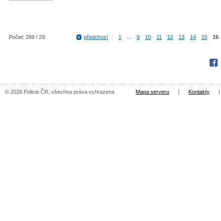
Počet: 288 / 29
předchozí
|
1
...
9
10
11
12
13
14
15
16
Fac
© 2026 Policie ČR, všechna práva vyhrazena
Mapa serveru
|
Kontakty