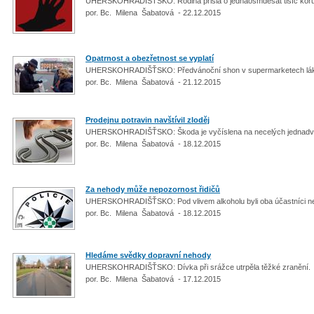
UHERSKOHRADIŠŤSKO: Rodina přišla o jednaosmdesát tisíc kor
por. Bc. Milena Šabatová - 22.12.2015
Opatrnost a obezřetnost se vyplatí
UHERSKOHRADIŠŤSKO: Předvánoční shon v supermarketech lák
por. Bc. Milena Šabatová - 21.12.2015
Prodejnu potravin navštívil zloděj
UHERSKOHRADIŠŤSKO: Škoda je vyčíslena na necelých jednadvac
por. Bc. Milena Šabatová - 18.12.2015
Za nehody může nepozornost řidičů
UHERSKOHRADIŠŤSKO: Pod vlivem alkoholu byli oba účastníci 
por. Bc. Milena Šabatová - 18.12.2015
Hledáme svědky dopravní nehody
UHERSKOHRADIŠŤSKO: Dívka při srážce utrpěla těžké zranění.
por. Bc. Milena Šabatová - 17.12.2015