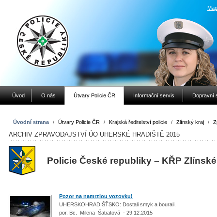
Map
Úvod
O nás
Útvary Policie ČR
Informační servis
Dopravní 
Úvodní strana
/
Útvary Policie ČR
/
Krajská ředitelství policie
/
Zlínský kraj
/
Z
ARCHIV ZPRAVODAJSTVÍ ÚO UHERSKÉ HRADIŠTĚ 2015
Policie České republiky – KŘP Zlínské
Pozor na namrzlou vozovku!
UHERSKOHRADIŠŤSKO: Dostali smyk a bourali.
por. Bc. Milena Šabatová - 29.12.2015