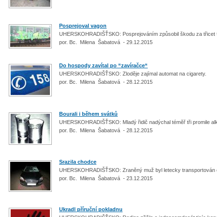
Posprejoval vagon
UHERSKOHRADIŠŤSKO: Posprejováním způsobil škodu za třicet t
por. Bc. Milena Šabatová - 29.12.2015
Do hospody zavítal po “zavíračce“
UHERSKOHRADIŠŤSKO: Zloděje zajímal automat na cigarety.
por. Bc. Milena Šabatová - 28.12.2015
Bourali i během svátků
UHERSKOHRADIŠŤSKO: Mladý řidič nadýchal téměř tři promile al
por. Bc. Milena Šabatová - 28.12.2015
Srazila chodce
UHERSKOHRADIŠŤSKO: Zraněný muž byl letecky transportován 
por. Bc. Milena Šabatová - 23.12.2015
Ukradl příruční pokladnu