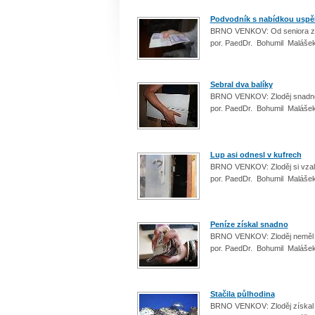
Podvodník s nabídkou uspě
BRNO VENKOV: Od seniora z O
por. PaedDr. Bohumil Malášek
Sebral dva balíky
BRNO VENKOV: Zloděj snadno zí
por. PaedDr. Bohumil Malášek
Lup asi odnesl v kufrech
BRNO VENKOV: Zloděj si vzal 
por. PaedDr. Bohumil Malášek
Peníze získal snadno
BRNO VENKOV: Zloděj neměl ve 
por. PaedDr. Bohumil Malášek
Stačila půlhodina
BRNO VENKOV: Zloděj získal v