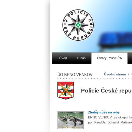
Úvod
O nás
Útvary Policie ČR
ÚO BRNO-VENKOV
Úvodní strana
/
Policie České rep
Zloděj může na ryby
BRNO VENKOV: Ze sklepní kóje
por. PaedDr. Bohumil Malášek