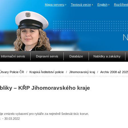
Mapa serveru
Textová verze
English
Rozšířené
Informační servis
Dopravní servis
Databáze
Nabídky a zakázky
Útvary Policie ČR
/
Krajská ředitelství policie
/
Jihomoravský kraj
/
Archiv 2008 až 202
ubliky – KŘP Jihomoravského kraje
 zmizelo vybavení pro rybáře za nejméně šedesát tisíc korun.
 - 30.03.2022