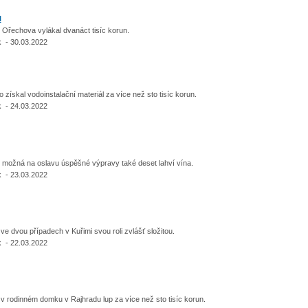
l
řechova vylákal dvanáct tisíc korun.
 - 30.03.2022
skal vodoinstalační materiál za více než sto tisíc korun.
 - 24.03.2022
možná na oslavu úspěšné výpravy také deset lahví vína.
 - 23.03.2022
dvou případech v Kuřimi svou roli zvlášť složitou.
 - 22.03.2022
 rodinném domku v Rajhradu lup za více než sto tisíc korun.