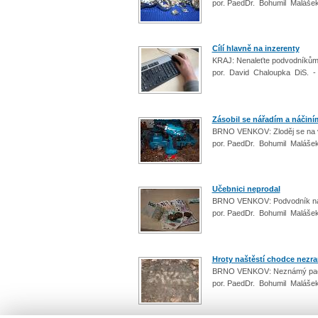
por. PaedDr. Bohumil Malášek
Cílí hlavně na inzerenty
KRAJ: Nenaleťte podvodníkům p
por. David Chaloupka DiS. -
Zásobil se nářadím a náčiní
BRNO VENKOV: Zloděj se na vý
por. PaedDr. Bohumil Malášek
Učebnici neprodal
BRNO VENKOV: Podvodník namís
por. PaedDr. Bohumil Malášek
Hroty naštěstí chodce nezra
BRNO VENKOV: Neznámý pachat
por. PaedDr. Bohumil Malášek