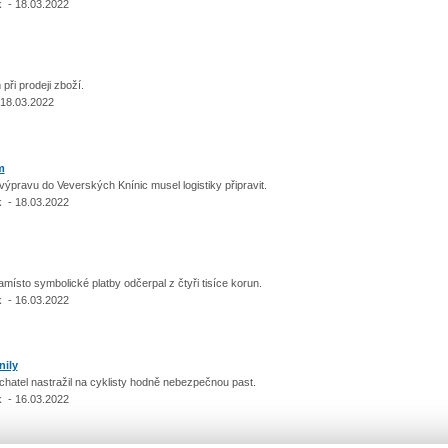
 - 18.03.2022
ři prodeji zboží.
 18.03.2022
m
pravu do Veverských Knínic musel logistiky připravit.
 - 18.03.2022
to symbolické platby odčerpal z čtyři tisíce korun.
 - 16.03.2022
nily
el nastražil na cyklisty hodně nebezpečnou past.
 - 16.03.2022