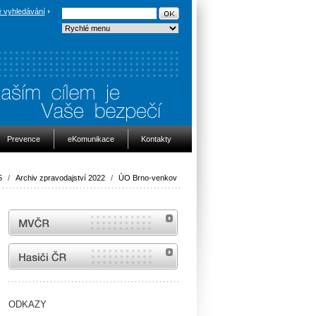
 vyhledávání
Prevence
eKomunikace
Kontakty
5
/
Archiv zpravodajství 2022
/
ÚO Brno-venkov
MVČR
internetové stránky Hasiči ČR
ODKAZY