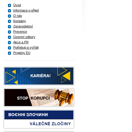
Úvod
Informace o přijetí
O nás
Kontakty
Zpravodajství
Prevence
Územní odbory
Akce a PR
Potřebuji si vyřídit
Projekty EU