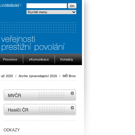
 vyhledávání
Prevence
eKomunikace
Kontakty
8 až 2025
/
Archiv zpravodajství 2016
/
MŘ Brno
MVČR
internetové stránky Hasiči ČR
ODKAZY