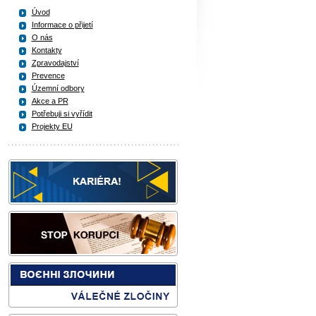
Úvod
Informace o přijetí
O nás
Kontakty
Zpravodajství
Prevence
Územní odbory
Akce a PR
Potřebuji si vyřídit
Projekty EU