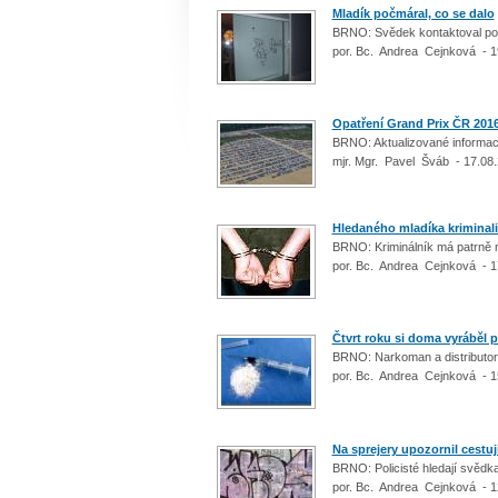
Mladík počmáral, co se dalo
BRNO: Svědek kontaktoval poli
por. Bc. Andrea Cejnková - 1
Opatření Grand Prix ČR 201
BRNO: Aktualizované inform
mjr. Mgr. Pavel Šváb - 17.08
Hledaného mladíka kriminalis
BRNO: Kriminálník má patrně 
por. Bc. Andrea Cejnková - 1
Čtvrt roku si doma vyráběl p
BRNO: Narkoman a distributor
por. Bc. Andrea Cejnková - 1
Na sprejery upozornil cestuj
BRNO: Policisté hledají svědk
por. Bc. Andrea Cejnková - 1