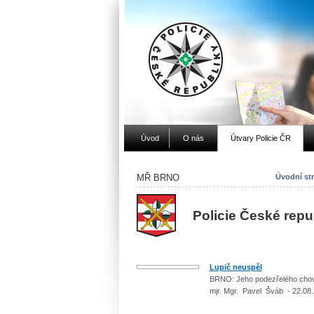
Úvod
O nás
Útvary Policie ČR
MŘ BRNO
Úvodní st
Policie České rep
Lupič neuspěl
BRNO: Jeho podezřelého chován
mjr. Mgr. Pavel Šváb - 22.08