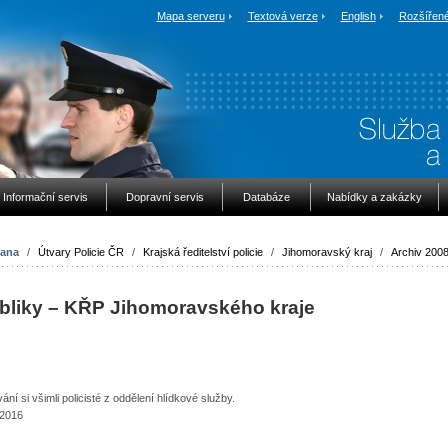
Mapa serveru
Textová verze
English
Rozšířené
Informační servis
Dopravní servis
Databáze
Nabídky a zakázky
rana
/
Útvary Policie ČR
/
Krajská ředitelství policie
/
Jihomoravský kraj
/
Archiv 200
ubliky – KŘP Jihomoravského kraje
í si všimli policisté z oddělení hlídkové služby.
.2016