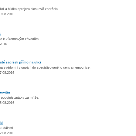
cii a hlídka sprejera bleskově zadržela.
9.08.2016
6
ace k víkendovým závodům.
.2016
té zadrželi přímo na ulici
na svědomí i vloupání do specializovaného centra nemocnice.
7.08.2016
ervitin
 poputuje zpátky za mříže.
5.08.2016
ící
a události.
2.08.2016