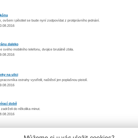
lkónu
e, ovšem i pěstitel se bude nyní zodpovídat z protiprávního jednání.
0.08.2016
 ránu daleko
svého mobilního telefonu, dvojice brutálně zbila.
9.08.2016
ky na ulici
covníka ostrahy vystřelil, naštěstí jen poplašnou pistolí.
9.08.2016
vírací době
é zadrželi do několika minut.
8.08.2016
Můžeme si u vás uložit cookies?