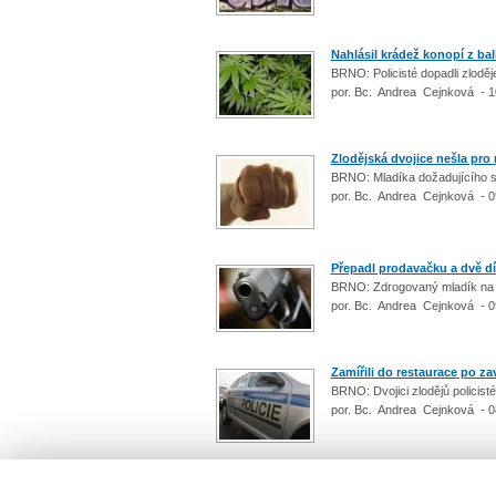
Nahlásil krádež konopí z ba
BRNO: Policisté dopadli zloděj
por. Bc. Andrea Cejnková - 1
Zlodějská dvojice nešla pro
BRNO: Mladíka dožadujícího se 
por. Bc. Andrea Cejnková - 0
Přepadl prodavačku a dvě dív
BRNO: Zdrogovaný mladík na pra
por. Bc. Andrea Cejnková - 0
Zamířili do restaurace po za
BRNO: Dvojici zlodějů policist
por. Bc. Andrea Cejnková - 0