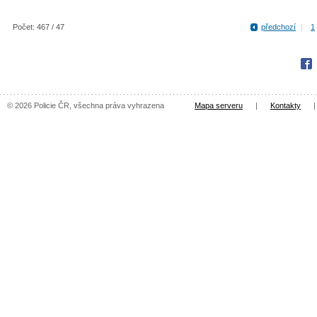
Počet: 467 / 47
předchozí
|
1
Fac
© 2026 Policie ČR, všechna práva vyhrazena
Mapa serveru
|
Kontakty