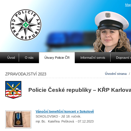
Map
Úvod
O nás
Útvary Policie ČR
Informační servis
Dopravní 
ZPRAVODAJSTVÍ 2023
Úvodní strana
/
Policie České republiky – KŘP Karlov
Vánoční benefiční koncert v Sokolově
SOKOLOVSKO - Již 18. ročník.
mjr. Bc. Kateřina Pešková - 07.12.2023