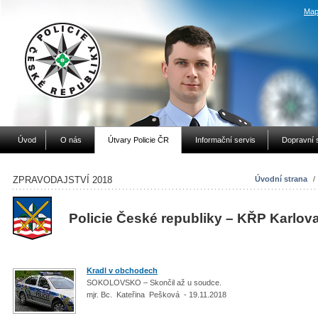
Map
Úvod
O nás
Útvary Policie ČR
Informační servis
Dopravní 
ZPRAVODAJSTVÍ 2018
Úvodní strana
/
Policie České republiky – KŘP Karlov
Kradl v obchodech
SOKOLOVSKO – Skončil až u soudce.
mjr. Bc. Kateřina Pešková - 19.11.2018