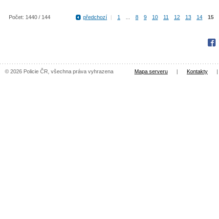
Počet: 1440 / 144
předchozí
|
1
...
8
9
10
11
12
13
14
15
Fac
© 2026 Policie ČR, všechna práva vyhrazena
Mapa serveru
|
Kontakty