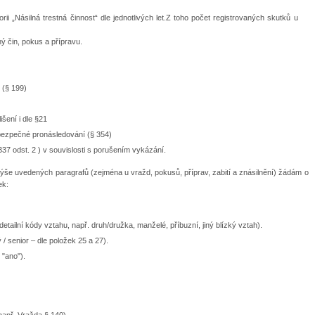
ii „Násilná trestná činnost“ dle jednotlivých let.Z toho počet registrovaných skutků u
ý čin, pokus a přípravu.
 (§ 199)
išení i dle §21
ezpečné pronásledování (§ 354)
37 odst. 2 ) v souvislosti s porušením vykázání.
še uvedených paragrafů (zejména u vražd, pokusů, příprav, zabití a znásilnění) žádám o
ek:
tailní kódy vztahu, např. druh/družka, manželé, příbuzní, jiný blízký vztah).
 / senior – dle položek 25 a 27).
 "ano").