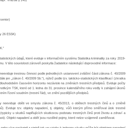
např. Vražda § 140)
 senior)
ky 26 ESSK)
K.”
atistických údajů, které eviduje v informačním systému Statistika kriminality za roky 2019-
mu. V této souvislosti zároveň poskytla žadatelce následující doprovodné informace:
y neeviduje trestnou činnost podle jednotlivých ustanovení zvláštní části zákona č. 40/2009
ále jen „zákon č. 40/2009 Sb.“), nýbrž podle tzv. takticko-statistických klasifikací (zkratka
 v dlouhodobém časovém horizontu nezávisle na změnách trestních předpisů. Eviduje počty
dnotlivým TSK, které od 1. ledna do 31. prosince kalendářního roku vedly k zahájení úkonů
stním řízení soudním (trestní řád), ve znění pozdějších předpisů.
bliky neeviduje oběti ve smyslu zákona č. 45/2013, o obětech trestných činů a o změně
. Eviduje tzv. objekty napadení, tj. objekty, vůči kterým přímo směřoval útok trestné
typicky u skutků naplňujících skutkovou podstatu trestných činů proti životu a zdraví a
blasti). Objekt napadení a oběť jsou rozdílné pojmy, které nelze vzájemně zaměňovat.
ebo více pachateli a stejně tak ve vztahu k jednomu skutku může být objektem napadení