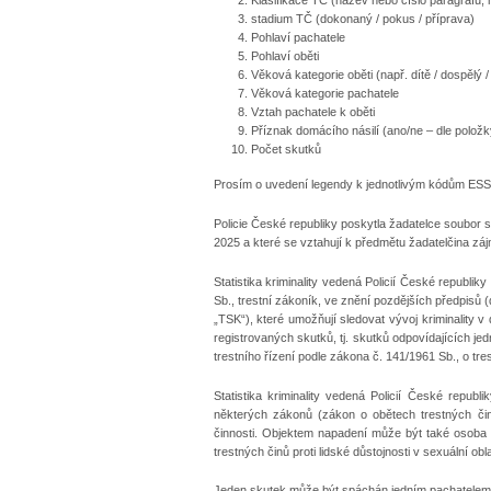
Klasifikace TČ (název nebo číslo paragrafu, 
stadium TČ (dokonaný / pokus / příprava)
Pohlaví pachatele
Pohlaví oběti
Věková kategorie oběti (např. dítě / dospělý /
Věková kategorie pachatele
Vztah pachatele k oběti
Příznak domácího násilí (ano/ne – dle polož
Počet skutků
Prosím o uvedení legendy k jednotlivým kódům ESS
Policie České republiky poskytla žadatelce soubor st
2025 a které se vztahují k předmětu žadatelčina záj
Statistika kriminality vedená Policií České republik
Sb., trestní zákoník, ve znění pozdějších předpisů (d
„TSK“), které umožňují sledovat vývoj kriminality
registrovaných skutků, tj. skutků odpovídajících je
trestního řízení podle zákona č. 141/1961 Sb., o tre
Statistika kriminality vedená Policií České repu
některých zákonů (zákon o obětech trestných činů)
činnosti. Objektem napadení může být také osoba (
trestných činů proti lidské důstojnosti v sexuální o
Jeden skutek může být spáchán jedním pachatelem n