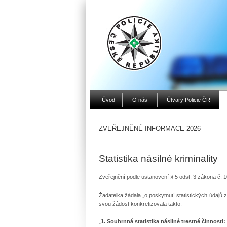
Úvod
O nás
Útvary Policie ČR
ZVEŘEJNĚNÉ INFORMACE 2026
Statistika násilné kriminality
Zveřejnění podle ustanovení § 5 odst. 3 zákona č. 
Žadatelka žádala „o poskytnutí statistických údajů 
svou žádost konkretizovala takto:
„
1. Souhrnná statistika násilné trestné činnosti: