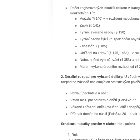
Počet registrovaných skutků celkem v kategor
konkrétních TČ:
Vražda (§ 140) – v rozlišení na dokonan
Zabití (§ 141)
Týrání svěřené osoby (§ 198)
Týrání osoby žijící ve společném obydlí
Znásilnění (§ 185)
Ublížení na zdraví (§ 145, 146a) - v rozl
Nebezpečné vyhrožování (§ 353) a neb
Maření výkonu úředního rozhodnutí (§ 3
2. Detailní rozpad pro vybrané delikty:
U všech vý
rozpad na základě následujících statistických polož
Pohlaví pachatele a oběti
Vztah mezi pachatelem a obětí (Položka 27 – de
Věkové zařazení oběti (rozlišení dítě / dospělý
Příznak domácího násilí (Položka 26 – znak 1
Strukturu tabulky prosím v těchto sloupcích:
Rok