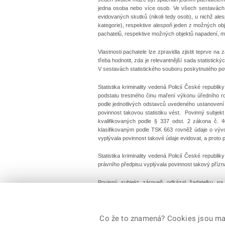
jedna osoba nebo více osob. Ve všech sestavách 
evidovaných skutků (nikoli tedy osob), u nichž al
kategorie), respektive alespoň jeden z možných ob
pachatelů, respektive možných objektů napadení, mo
Vlastnosti pachatele lze zpravidla zjistit teprve na 
třeba hodnotit, zda je relevantnější sada statistic
V sestavách statistického souboru poskytnutého po
Statistika kriminality vedená Policií České republ
podstatu trestného činu maření výkonu úředního roz
podle jednotlivých odstavců uvedeného ustanovení 
povinnost takovou statistiku vést. Povinný subjek
kvalifikovaných podle § 337 odst. 2 zákona č. 40
klasifikovaným podle TSK 663 rovněž údaje o vývo
vyplývala povinnost takové údaje evidovat, a prot
Statistika kriminality vedená Policií České republ
právního předpisu vyplývala povinnost takový přízn
Povinný subjekt zároveň odkázal žadatelku na
https://policie.gov.cz/statistiky-kriminalita.aspx
,
PhDr. Jiří Vokuš, 3. června 2026
Co že to znamená? Cookies jsou malé