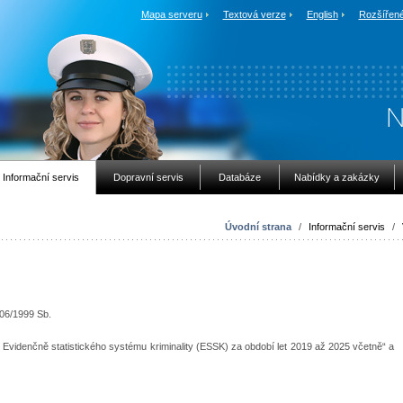
Mapa serveru
Textová verze
English
Rozšířené
Informační servis
Dopravní servis
Databáze
Nabídky a zakázky
Úvodní strana
/
Informační servis
/
106/1999 Sb.
z Evidenčně statistického systému kriminality (ESSK) za období let 2019 až 2025 včetně“ a