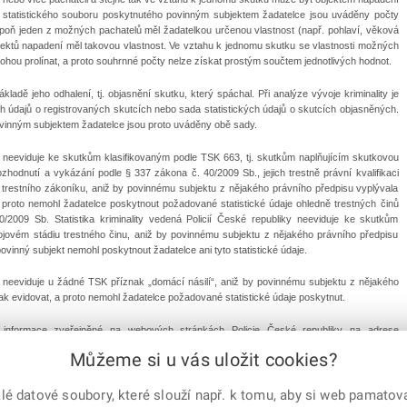
statistického souboru poskytnutého povinným subjektem žadatelce jsou uváděny počty
espoň jeden z možných pachatelů měl žadatelkou určenou vlastnost (např. pohlaví, věková
jektů napadení měl takovou vlastnost. Ve vztahu k jednomu skutku se vlastnosti možných
hou prolínat, a proto souhrnné počty nelze získat prostým součtem jednotlivých hodnot.
základě jeho odhalení, tj. objasnění skutku, který spáchal. Při analýze vývoje kriminality je
kých údajů o registrovaných skutcích nebo sada statistických údajů o skutcích objasněných.
vinným subjektem žadatelce jsou proto uváděny obě sady.
iky neeviduje ke skutkům klasifikovaným podle TSK 663, tj. skutkům naplňujícím skutkovou
hodnutí a vykázání podle § 337 zákona č. 40/2009 Sb., jejich trestně právní kvalifikaci
trestního zákoníku, aniž by povinnému subjektu z nějakého právního předpisu vyplývala
t proto nemohl žadatelce poskytnout požadované statistické údaje ohledně trestných činů
/2009 Sb. Statistika kriminality vedená Policií České republiky neeviduje ke skutkům
jovém stádiu trestného činu, aniž by povinnému subjektu z nějakého právního předpisu
o povinný subjekt nemohl poskytnout žadatelce ani tyto statistické údaje.
iky neeviduje u žádné TSK příznak „domácí násilí“, aniž by povinnému subjektu z nějakého
ak evidovat, a proto nemohl žadatelce požadované statistické údaje poskytnut.
 informace zveřejněné na webových stránkách Policie České republiky na adrese
 které mimo jiné obsahují legendu k jednotlivým kódům TSK.
Můžeme si u vás uložit cookies?
 datové soubory, které slouží např. k tomu, aby si web pamatoval