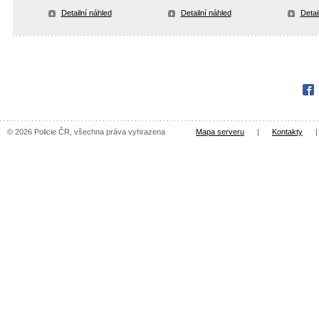
Detailní náhled
Detailní náhled
Detai
Fac
© 2026 Policie ČR, všechna práva vyhrazena
Mapa serveru
|
Kontakty