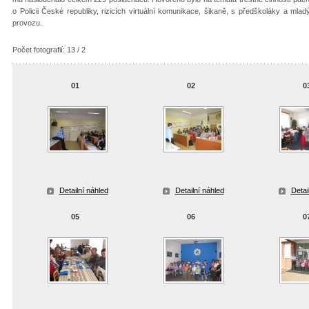
o Policii České republiky, rizicích virtuální komunikace, šikaně, s předškoláky a ml
provozu.
Počet fotografií: 13 / 2
01
02
0
Detailní náhled
Detailní náhled
Detai
05
06
0