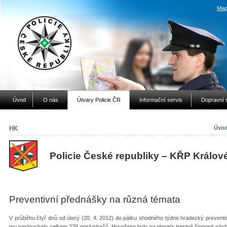
Map
Úvod
O nás
Útvary Policie ČR
Informační servis
Dopravní 
HK
Úvod
Policie České republiky – KŘP Králov
Preventivní přednášky na různá témata
V průběhu čtyř dnů od úterý (20. 4. 2012) do pátku shodného týdne hradecký preventist
mu naslouchalo celkem 229 posluchačů. Hovořeno bylo na témata trestné činnosti páchan