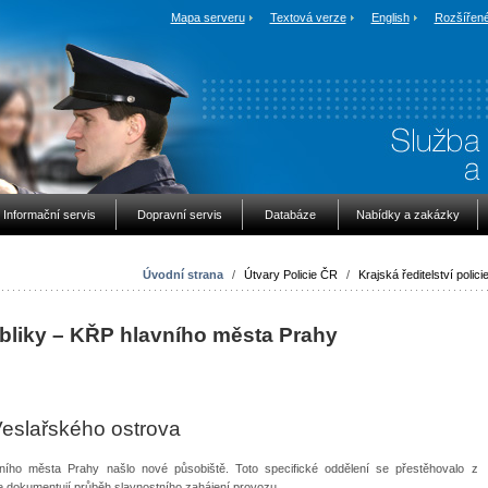
Mapa serveru
Textová verze
English
Rozšířené
Informační servis
Dopravní servis
Databáze
Nabídky a zakázky
Úvodní strana
/
Útvary Policie ČR
/
Krajská ředitelství polici
ubliky – KŘP hlavního města Prahy
Veslařského ostrova
lavního města Prahy našlo nové působiště. Toto specifické oddělení se přestěhovalo z
ie dokumentují průběh slavnostního zahájení provozu.