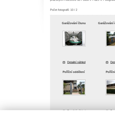
Počet fotografií: 10 / 2
Garážování člunu
Garážování 
Detailní náhled
Det
Poříční oddělení
Poříčn
Detailní náhled
Det