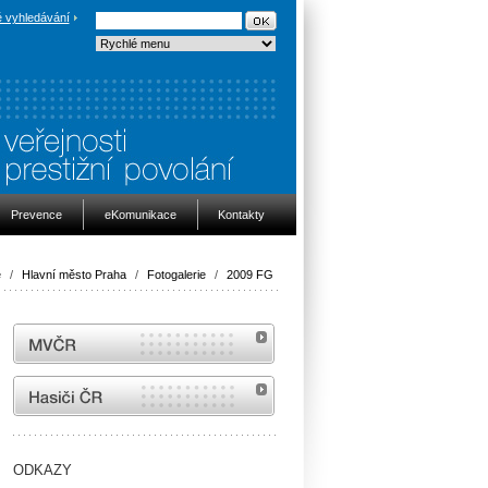
 vyhledávání
Prevence
eKomunikace
Kontakty
e
/
Hlavní město Praha
/
Fotogalerie
/
2009 FG
MVČR
internetové stránky Hasiči ČR
ODKAZY