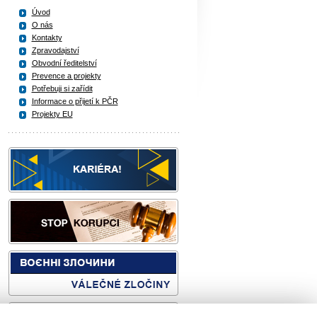
Úvod
O nás
Kontakty
Zpravodajství
Obvodní ředitelství
Prevence a projekty
Potřebuji si zařídit
Informace o přijetí k PČR
Projekty EU