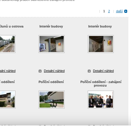
|
1
2
|
další
člunů u ostrova
Interiér budovy
Interiér budovy
ailní náhled
Detailní náhled
Detailní náhled
í oddělení
Poříční oddělení
Poříční oddělení - zahájení
provozu
ailní náhled
Detailní náhled
Detailní náhled