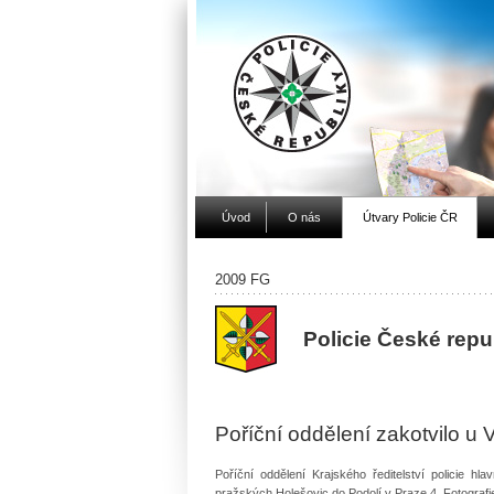
Úvod
O nás
Útvary Policie ČR
2009 FG
Policie České rep
Poříční oddělení zakotvilo u 
Poříční oddělení Krajského ředitelství policie h
pražských Holešovic do Podolí v Praze 4. Fotograf