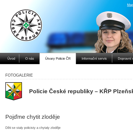
Map
Úvod
O nás
Útvary Policie ČR
Informační servis
Dopravní 
FOTOGALERIE
Policie České republiky – KŘP Plzeňs
Pojďme chytit zloděje
Děti se staly policisty a chytaly zloděje