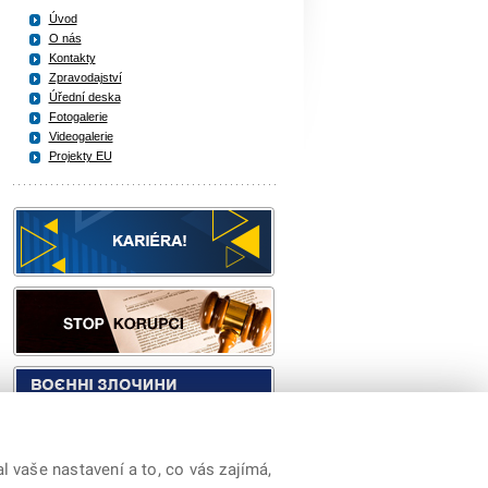
Úvod
O nás
Kontakty
Zpravodajství
Úřední deska
Fotogalerie
Videogalerie
Projekty EU
 vaše nastavení a to, co vás zajímá,