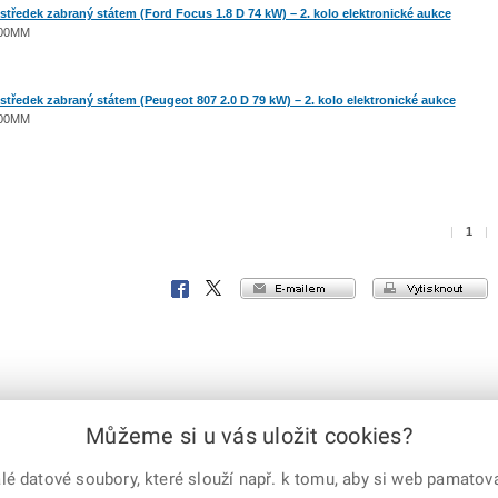
ředek zabraný státem (Ford Focus 1.8 D 74 kW) – 2. kolo elektronické aukce
1500MM
ředek zabraný státem (Peugeot 807 2.0 D 79 kW) – 2. kolo elektronické aukce
1500MM
|
1
|
e-mailem
vytisknout
Facebook
X
Corp.
Můžeme si u vás uložit cookies?
 datové soubory, které slouží např. k tomu, aby si web pamatoval