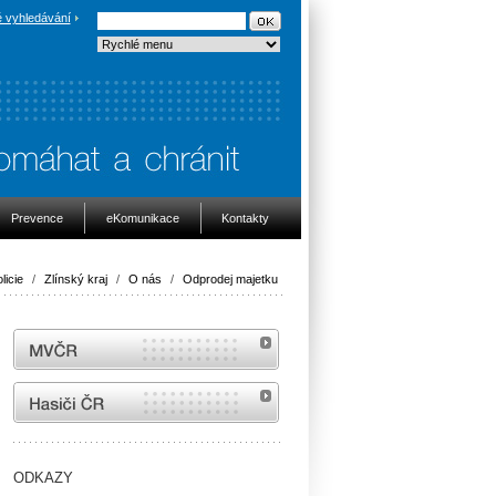
 vyhledávání
Prevence
eKomunikace
Kontakty
licie
/
Zlínský kraj
/
O nás
/
Odprodej majetku
MVČR
internetové stránky Hasiči ČR
ODKAZY