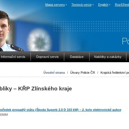
Mapa serveru
Textová verze
English
Rozšířené
Informační servis
Dopravní servis
Databáze
Nabídky a zakázky
Úvodní strana
/
Útvary Policie ČR
/
Krajská ředitelství po
bliky – KŘP Zlínského kraje
ředek propadlý státu (Škoda Superb 2.0 D 103 kW) – 2. kolo elektronické aukce
1500MM