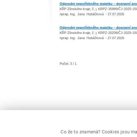
Odprodej nepotřebného majetku – dopravní prost
KŘP Zlínského kraje, č. j. KRPZ-35889/ČJ-2025-
nprap. Ing. Jana Hubáčková - 27.07.2026
Odprodej nepotřebného majetku – dopravní prost
KŘP Zlínského kraje, č. j. KRPZ-20208/ČJ-2025-
nprap. Ing. Jana Hubáčková - 27.07.2026
Počet: 3 / 1
Co že to znamená? Cookies jsou malé