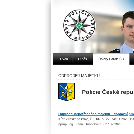
Úvod
O nás
Útvary Policie ČR
ODPRODEJ MAJETKU
Policie České repu
Odprodej nepotřebného majetku – dopravní prost
KŘP Zlínského kraje, č. j. KRPZ-27574/ČJ-2025-
nprap. Ing. Jana Hubáčková - 27.07.2026