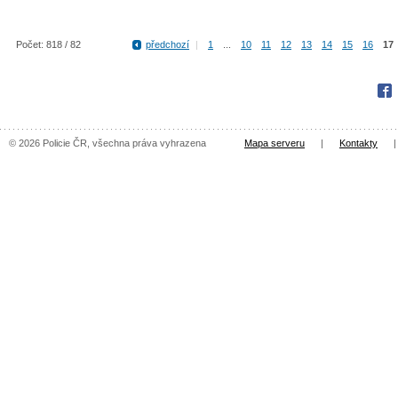
Počet: 818 / 82
předchozí
|
1
...
10
11
12
13
14
15
16
17
Fac
© 2026 Policie ČR, všechna práva vyhrazena
Mapa serveru
|
Kontakty