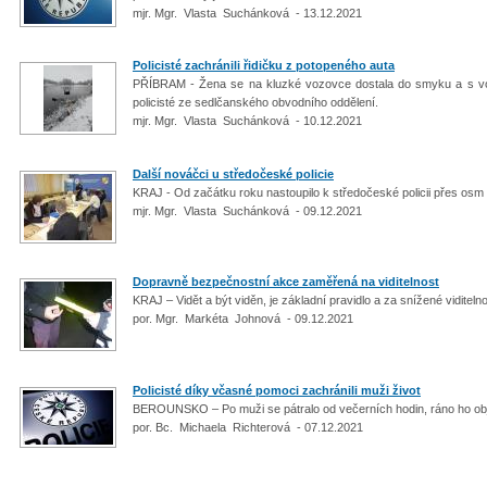
mjr. Mgr. Vlasta Suchánková - 13.12.2021
Policisté zachránili řidičku z potopeného auta
PŘÍBRAM - Žena se na kluzké vozovce dostala do smyku a s voz
policisté ze sedlčanského obvodního oddělení.
mjr. Mgr. Vlasta Suchánková - 10.12.2021
Další nováčci u středočeské policie
KRAJ - Od začátku roku nastoupilo k středočeské policii přes osm d
mjr. Mgr. Vlasta Suchánková - 09.12.2021
Dopravně bezpečnostní akce zaměřená na viditelnost
KRAJ – Vidět a být viděn, je základní pravidlo a za snížené viditelno
por. Mgr. Markéta Johnová - 09.12.2021
Policisté díky včasné pomoci zachránili muži život
BEROUNSKO – Po muži se pátralo od večerních hodin, ráno ho obje
por. Bc. Michaela Richterová - 07.12.2021