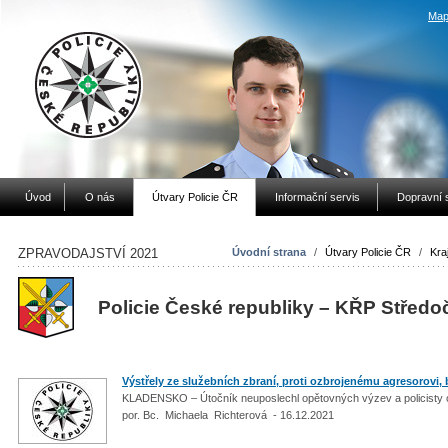
Map
Úvod
O nás
Útvary Policie ČR
Informační servis
Dopravní 
ZPRAVODAJSTVÍ 2021
Úvodní strana
/
Útvary Policie ČR
/
Kraj
Policie České republiky – KŘP Středo
Výstřely ze služebních zbraní, proti ozbrojenému agresorovi,
KLADENSKO – Útočník neuposlechl opětovných výzev a policisty
por. Bc. Michaela Richterová - 16.12.2021