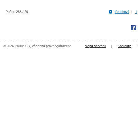
Počet: 288 / 29
předchozí
|
1
Fac
© 2026 Policie ČR, všechna práva vyhrazena
Mapa serveru
|
Kontakty