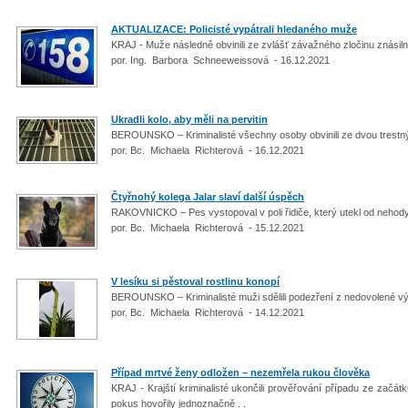
AKTUALIZACE: Policisté vypátrali hledaného muže
KRAJ - Muže následně obvinili ze zvlášť závažného zločinu znásil
por. Ing. Barbora Schneeweissová - 16.12.2021
Ukradli kolo, aby měli na pervitin
BEROUNSKO – Kriminalisté všechny osoby obvinili ze dvou trestn
por. Bc. Michaela Richterová - 16.12.2021
Čtyřnohý kolega Jalar slaví další úspěch
RAKOVNICKO – Pes vystopoval v poli řidiče, který utekl od nehod
por. Bc. Michaela Richterová - 15.12.2021
V lesíku si pěstoval rostlinu konopí
BEROUNSKO – Kriminalisté muži sdělili podezření z nedovolené v
por. Bc. Michaela Richterová - 14.12.2021
Případ mrtvé ženy odložen – nezemřela rukou člověka
KRAJ - Krajští kriminalisté ukončili prověřování případu ze začá
pokus hovořily jednoznačně . .