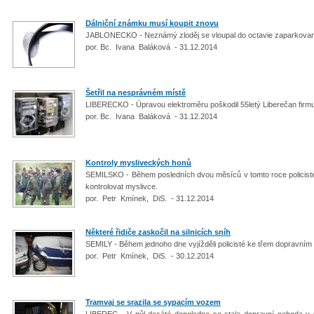
Dálniční známku musí koupit znovu
JABLONECKO - Neznámý zloděj se vloupal do octavie zaparkované
por. Bc. Ivana Baláková - 31.12.2014
Šetřil na nesprávném místě
LIBERECKO - Úpravou elektroměru poškodil 55letý Liberečan firm
por. Bc. Ivana Baláková - 31.12.2014
Kontroly mysliveckých honů
SEMILSKO - Během posledních dvou měsíců v tomto roce policisté 
kontrolovat myslivce.
por. Petr Kmínek, DiS. - 31.12.2014
Některé řidiče zaskočil na silnicích sníh
SEMILY - Během jednoho dne vyjížděli policisté ke třem dopravní
por. Petr Kmínek, DiS. - 30.12.2014
Tramvaj se srazila se sypacím vozem
LIBEREC - V půl desáté dopoledne se stala dopravní nehoda v ul