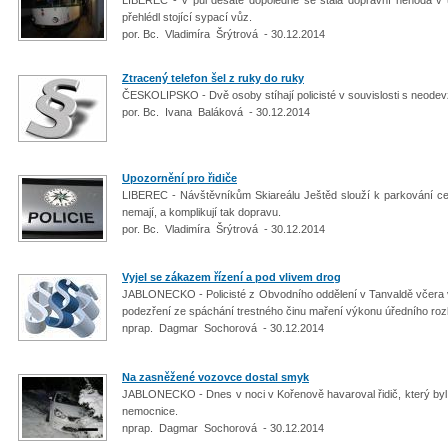
přehlédl stojící sypací vůz.
por. Bc. Vladimíra Šrýtrová - 30.12.2014
Ztracený telefon šel z ruky do ruky
ČESKOLIPSKO - Dvě osoby stíhají policisté v souvislosti s neode
por. Bc. Ivana Baláková - 30.12.2014
Upozornění pro řidiče
LIBEREC - Návštěvníkům Skiareálu Ještěd slouží k parkování cent
nemají, a komplikují tak dopravu.
por. Bc. Vladimíra Šrýtrová - 30.12.2014
Vyjel se zákazem řízení a pod vlivem drog
JABLONECKO - Policisté z Obvodního oddělení v Tanvaldě včera v
podezření ze spáchání trestného činu maření výkonu úředního roz
nprap. Dagmar Sochorová - 30.12.2014
Na zasněžené vozovce dostal smyk
JABLONECKO - Dnes v noci v Kořenově havaroval řidič, který byl
nemocnice.
nprap. Dagmar Sochorová - 30.12.2014