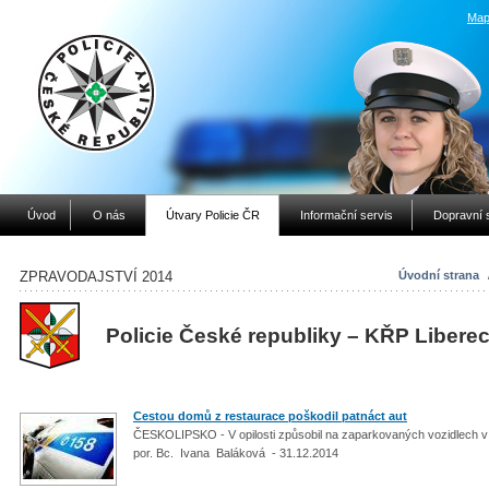
Map
Úvod
O nás
Útvary Policie ČR
Informační servis
Dopravní 
ZPRAVODAJSTVÍ 2014
Úvodní strana
Policie České republiky – KŘP Libere
Cestou domů z restaurace poškodil patnáct aut
ČESKOLIPSKO - V opilosti způsobil na zaparkovaných vozidlech v
por. Bc. Ivana Baláková - 31.12.2014