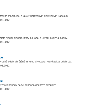
při manipulaci s laicky upraveným elektrickým kabelem.
.03.2012
 hledají zloděje, který pokácel a ukradl javory a jasany.
.03.2012
vů
 odebrala štěně irského vlkodava, které pak prodala dál.
.03.2012
ral
viník nehody nebyl schopen dechové zkoušky.
.03.2012
?