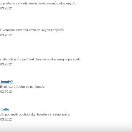
išla do zahrady, našla devět stromů pokácených.
.03.2012
mionu lil firemní naftu do svých kanystrů.
.03.2012
 policistů zajišťovalo bezpečnost a veřejný pořádek.
.03.2012
í boudy?
ukradl střechu ze psí boudy.
.03.2012
 jídlo
odváděl obchodníky, hoteliéry i restauratéry.
.03.2012