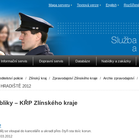
Mapa serveru
Textová verze
English
Rozšířené
Informační servis
Dopravní servis
Databáze
Nabídky a zakázky
ditelství policie
/
Zlínský kraj
/
Zpravodajství Zlínského kraje
/
Archiv zpravodajství
/
HRADIŠTĚ 2012
bliky – KŘP Zlínského kraje
?
 vloupal do kanceláře a ukradl přes čtyři sta tisíc korun.
.03.2012