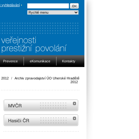
 vyhledávání
Prevence
eKomunikace
Kontakty
2012
/
Archiv zpravodajství ÚO Uherské Hradiště
2012
MVČR
internetové stránky Hasiči ČR