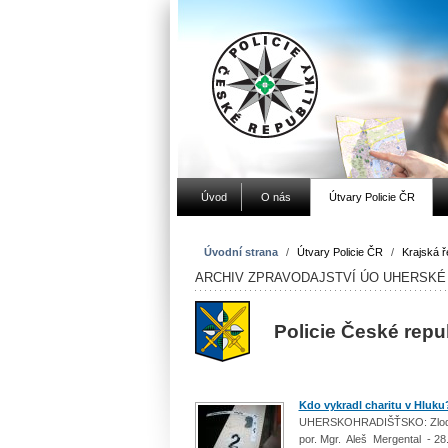
Úvod
O nás
Útvary Policie ČR
Úvodní strana
/
Útvary Policie ČR
/
Krajská ře
ARCHIV ZPRAVODAJSTVÍ ÚO UHERSKÉ 
Policie České repu
Kdo vykradl charitu v Hluku
UHERSKOHRADIŠŤSKO: Zloděj se
por. Mgr. Aleš Mergental - 28