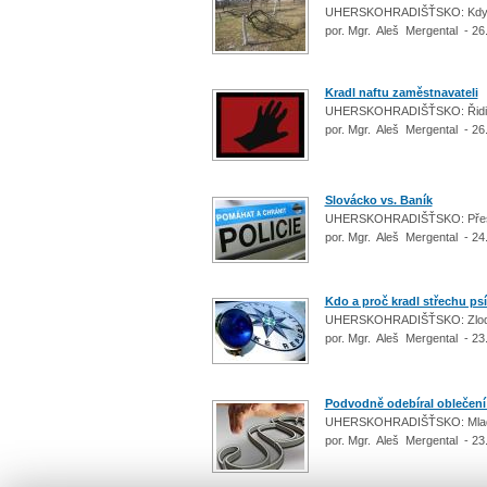
UHERSKOHRADIŠŤSKO: Když př
por. Mgr. Aleš Mergental - 26
Kradl naftu zaměstnavateli
UHERSKOHRADIŠŤSKO: Řidič ka
por. Mgr. Aleš Mergental - 26
Slovácko vs. Baník
UHERSKOHRADIŠŤSKO: Přes sto
por. Mgr. Aleš Mergental - 24
Kdo a proč kradl střechu ps
UHERSKOHRADIŠŤSKO: Zloděj 
por. Mgr. Aleš Mergental - 23
Podvodně odebíral oblečení i
UHERSKOHRADIŠŤSKO: Mladík p
por. Mgr. Aleš Mergental - 23